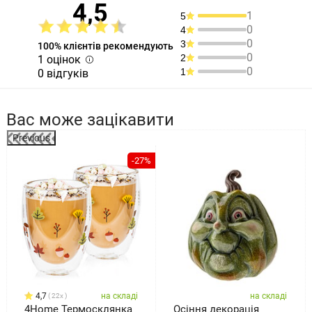
4,5
1
5
0
4
0
3
100% клієнтів рекомендують
0
2
1 оцінок
0
1
0 відгуків
Вас може зацікавити
Previous
-27%
4,7
на складі
на складі
22x
4Home Термосклянка
Осіння декорація