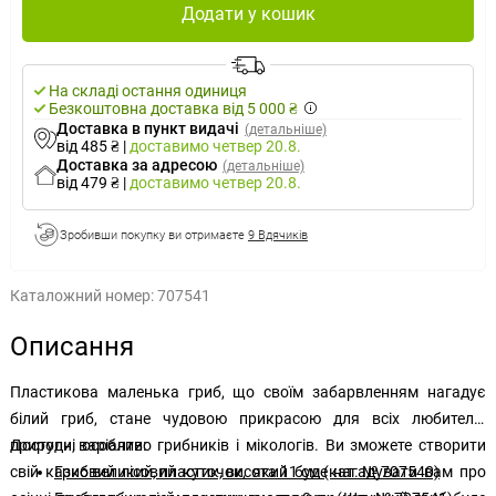
Додати у кошик
На складі остання одиниця
Безкоштовна доставка від 5 000 ₴
Доставка в пункт видачі
(детальніше)
від 485 ₴
|
доставимо
четвер 20.8.
Доставка за адресою
(детальніше)
від 479 ₴
|
доставимо
четвер 20.8.
Зробивши покупку ви отримаєте
9 Вдячиків
Каталожний номер:
707541
Описання
Пластикова маленька гриб, що своїм забарвленням нагадує
білий гриб, стане чудовою прикрасою для всіх любителів
природи, особливо грибників і мікологів. Ви зможете створити
Доступні варіанти:
свій казковий лісовий куточок, який буде нагадувати вам про
Гриб великий, пластик, висота 11 см (кат. № 707540)