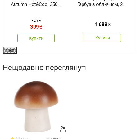
Autumn Hot&Cool 350
Гарбуз з обличчям, 27
мл, 2 шт.
x 30 см, магній
549 ₴
1 689
₴
399
₴
Купити
Купити
Next
Нещодавно переглянуті
2x