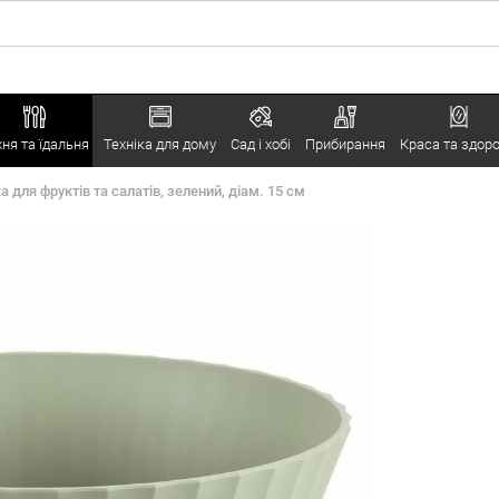
хня та їдальня
Техніка для дому
Сад і хобі
Прибирання
Краса та здоро
 для фруктів та салатів, зелений, діам. 15 см