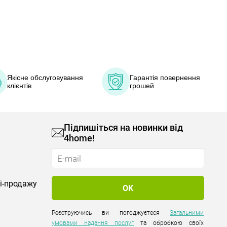
Якісне обслуговування
Гарантія повернення
клієнтів
грошей
Підпишіться на новинки від
4home!
лі-продажу
Реєструючись ви погоджуєтеся
Загальними
умовами надання послуг
та обробкою своїх