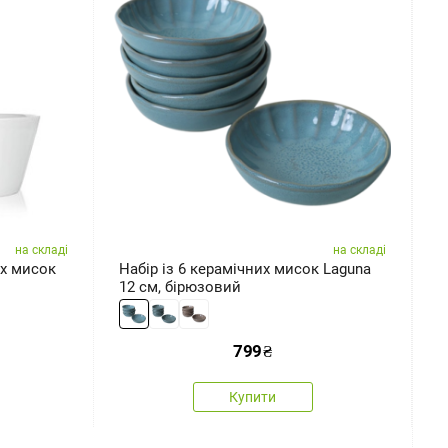
на складі
на складі
их мисок
Набір із 6 керамічних мисок Laguna
B
12 см, бірюзовий
к
с
799
₴
Купити