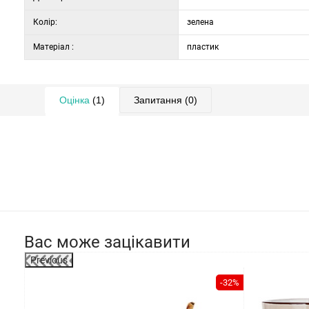
Колір:
зелена
Матеріал :
пластик
Оцінка
(1)
Запитання
(0)
Вас може зацікавити
Previous
-9%
-32%