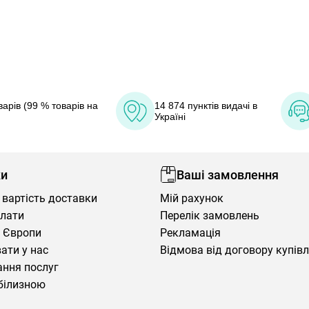
арів (99 % товарів на
14 874 пунктів видачі в
Україні
ки
Ваші замовлення
 вартість доставки
Мій рахунок
плати
Перелік замовлень
 Європи
Рекламація
ати у нас
Відмова від договору купів
ння послуг
білизною