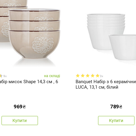
на складі
9x
3x
бір мисок Shape 14,3 см , 6
Banquet Набір з 6 керамічн
LUCA, 13,1 см, білий
969
₴
789
₴
Купити
Купити