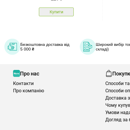
Купити
Безкоштовна доставка від
Широкий вибір тов
5 000 ₴
складі)
Про нас
Покуп
Контакти
Способи та
Про компанію
Способи о
Доставка з
Чому купув
Умови нада
Догляд за 