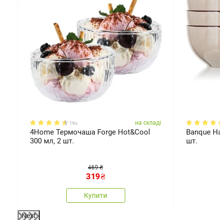
ді
на складі
16x
4Home Термочаша Forge Hot&Cool
Banque На
300 мл, 2 шт.
шт.
469 ₴
319
₴
Купити
Next