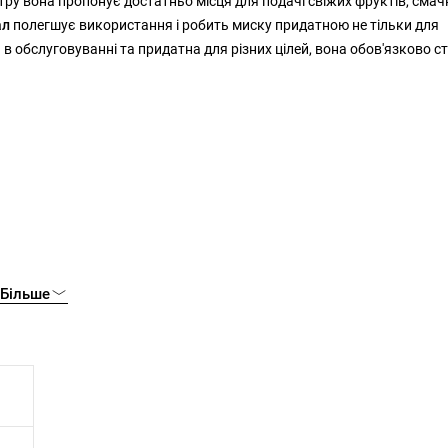
ру вона пропонує достатньо місця для подачі свіжих фруктів, смач
ал
полегшує використання і робить миску придатною не тільки для
а в обслуговуванні та придатна для різних цілей, вона обов'язково с
Більше