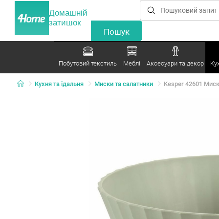
Домашній
затишок
Побутовий текстиль
Меблі
Аксесуари та декор
Ку
Кухня та їдальня
Миски та салатники
Kesper 42601 Миска