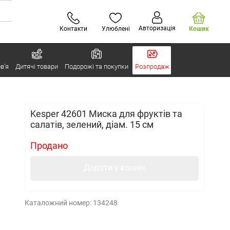
Авторизація
Контакти
Улюблені
Кошик
в’я
Дитячі товари
Подорожі та покупки
Розпродаж
Kesper 42601 Миска для фруктів та
салатів, зелений, діам. 15 см
Продано
Додати у кошик
Каталожний номер:
134248