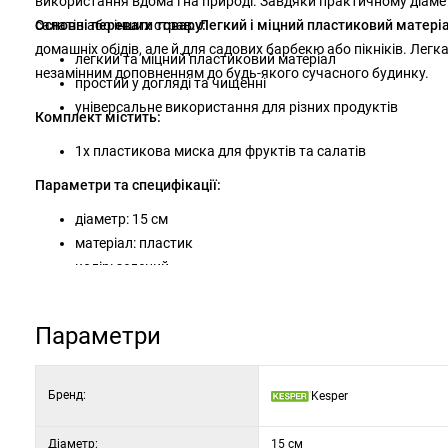
використання вдома і на природі. Завдяки практичному діамет
салатів або інших страв.
Основні переваги товару:
Легкий і міцний пластиковий матері
домашніх обідів, але й для садових барбекю або пікніків. Легк
легкий та міцний пластиковий матеріал
незамінним доповненням до будь-якого сучасного будинку.
простий у догляді та чищенні
універсальне використання для різних продуктів
Комплект містить:
1x пластикова миска для фруктів та салатів
Параметри та специфікації:
діаметр: 15 см
матеріал: пластик
колір: зелений
Параметри
Бренд:
Kesper
Діаметр:
15 см