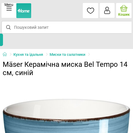
Menu
Кошик
Кухня та їдальня
Миски та салатники
Mäser Керамічна миска Bel Tempo 14
см, синій