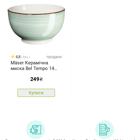
4,8
продано
56x
Mäser Керамічна
миска Bel Tempo 14
см, зелена
249
₴
Купити