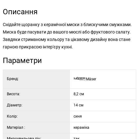
Описання
Снідайте щоранку з керамічної миски з блискучими смужками.
Миска буде пасувати до вашого мюслі або фруктового салату.
Завдяки стриманому кольору та цікавому дизайну вона стане
гарною прикрасою інтер'єру кухні.
Параметри
Бренд:
Mäser
Висота:
8,2 см
Діаметр:
14 см
Колір:
синя
Матеріал :
кераміка
Мікрохвильова піч:
так