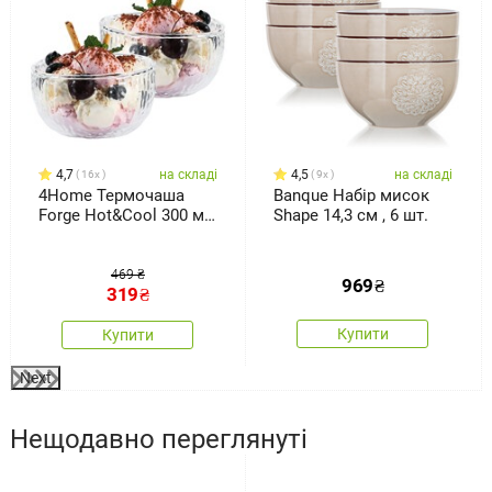
4,7
на складі
4,5
на складі
16x
9x
4Home Термочаша
Banque Набір мисок
Forge Hot&Cool 300 мл,
Shape 14,3 см , 6 шт.
2 шт.
469 ₴
969
₴
319
₴
Купити
Купити
Next
Нещодавно переглянуті