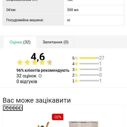
Об'єм:
500 мл
Посудомийна машина:
ні
Оцінка
(32)
Запитання
(0)
4,6
27
5
1
4
3
3
96% клієнтів рекомендують
0
2
32 оцінок
1
1
0 відгуків
Вас може зацікавити
Previous
%
-32%