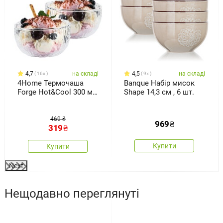
4,7
на складі
4,5
на складі
16x
9x
4Home Термочаша
Banque Набір мисок
Forge Hot&Cool 300 мл,
Shape 14,3 см , 6 шт.
2 шт.
469 ₴
969
₴
319
₴
Купити
Купити
Next
Нещодавно переглянуті