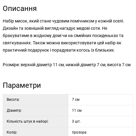
Описання
Набір мисок, який стане чудовим помічником у кожній оселі.
Дизайн та зовнішній вигляд нагадує медові соти. Не
бракуватиме в жодному домі чи на сімейних посиденьках та
святкуваннях. Також можна використовувати цей набір як
практичний подарунок і порадувати когось із близьких.
Розміри: верхній діаметр 11 см, нижній діаметр 7 см, висота 7 см
Параметри
Висота:
7 см
Діаметр:
11 см
Кількість штук в наборі:
3 шт.
Колір:
прозора