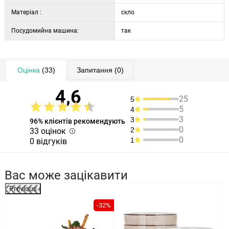
Матеріал :
скло
Посудомийна машина:
так
Оцінка
(33)
Запитання
(0)
4,6
25
5
5
4
3
3
96% клієнтів рекомендують
0
2
33 оцінок
0
1
0 відгуків
Вас може зацікавити
Previous
%
-32%