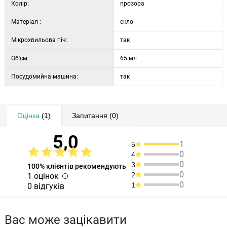
Колір:
прозора
Матеріал :
скло
Мікрохвильова піч:
так
Об'єм:
65 мл
Посудомийна машина:
так
Оцінка
(1)
Запитання
(0)
5,0
1
5
0
4
0
3
100% клієнтів рекомендують
0
2
1 оцінок
0
1
0 відгуків
Вас може зацікавити