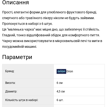
Описання
Прості, елегантні форми для улюбленого фруктового бренді,
спиртного або трав'яного лікеру ніколи не будуть зайвими.
Пропонується в наборі з 6 штук.
Ця "маленька чарка" має міцне дно, що забезпечує її стійкість.
Гладкий, тонко відшліфований обідок для комфортного пиття.
Чарку можна використовувати в мікрохвильовій печі та мити в
посудомийній машині.
Параметри
Бренд:
Orion
Висота:
6 см
Діаметр:
4,5 см
Кількість штук в наборі:
6 шт.