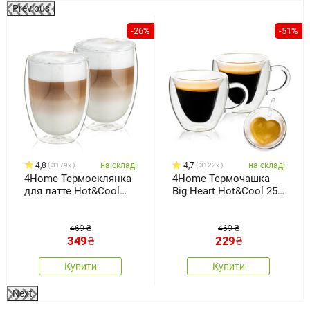
Previous
-26%
-51%
4,8
на складі
4,7
на складі
3179x
3122x
4Home Термосклянка
4Home Термочашка
для латте Hot&Cool
Big Heart Hot&Cool 250
350 мл, 2 шт.
мл, 2 шт.
469 ₴
469 ₴
349
₴
229
₴
Купити
Купити
Next