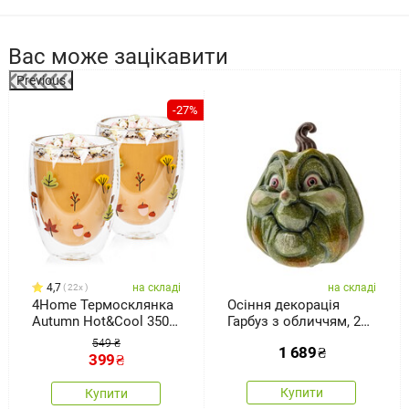
Вас може зацікавити
Previous
-27%
4,7
на складі
на складі
22x
4Home Термосклянка
Осіння декорація
Autumn Hot&Cool 350
Гарбуз з обличчям, 27
мл, 2 шт.
x 30 см, магній
549 ₴
1 689
₴
399
₴
Купити
Купити