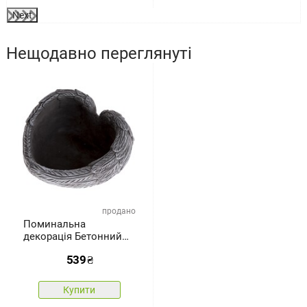
Next
Нещодавно переглянуті
продано
Поминальна
декорація Бетонний
горщик для квітів
539
₴
Серце, 17 x 10 x 17 см
Купити