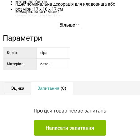
матеріал: бетон
гідна поминальна декорація для кладовища або
розміри: 17 x 10 x 17 см
меморіального місця
колір: сірий з патиною
використання: поминальна декорація, підходить для
Більше
живих та штучних квітів
Параметри
Колір:
сіра
Матеріал :
бетон
Оцінка
Запитання
(0)
Про цей товар немає запитань
Написати запитання