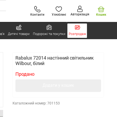
Авторизація
Контакти
Улюблені
Кошик
в’я
Дитячі товари
Подорожі та покупки
Розпродаж
Rabalux 72014 настінний світильник
Wilbour, білий
Продано
Додати у кошик
Каталожний номер:
701153