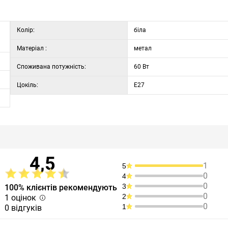
Колір:
біла
Матеріал :
метал
Споживана потужність:
60 Вт
Цокіль:
E27
4,5
1
5
0
4
0
3
100% клієнтів рекомендують
0
2
1 оцінок
0
1
0 відгуків