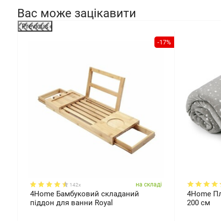
Вас може зацікавити
Previous
-25%
-17%
ді
на складі
142x
4Home Бамбуковий складаний
4Home Пле
 x
піддон для ванни Royal
200 см