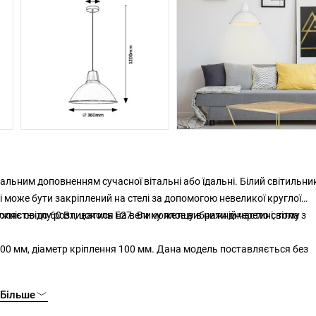
кальним доповненням сучасної вітальні або їдальні. Білий світильни
 може бути закріплений на стелі за допомогою невеликої круглої
ляє світлу розливатися на велику площу в нижній частині, тому
ністю до 60 Вт, цоколь Е27. Ви можете вибрати джерело світла з
1200 мм, діаметр кріплення 100 мм. Дана модель поставляється без
Більше