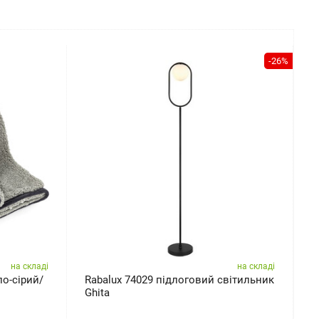
-26%
на складі
на складі
о-сірий/
Rabalux 74029 підлоговий світильник
Н
Ghita
б