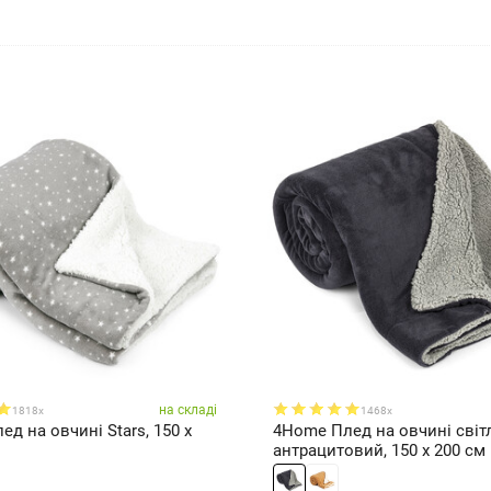
на складі
1818x
1468x
д на овчині Stars, 150 x
4Home Плед на овчині світл
антрацитовий, 150 x 200 см