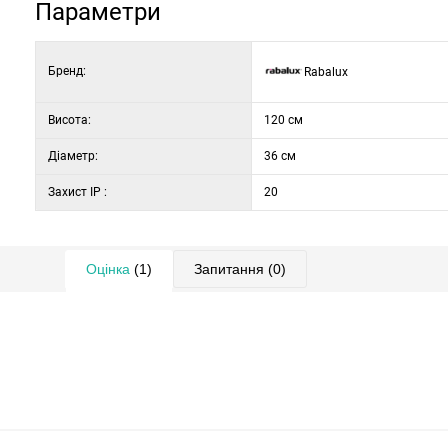
Параметри
Бренд:
Rabalux
Висота:
120 см
Діаметр:
36 см
Захист IP :
20
Оцінка
(1)
Запитання
(0)