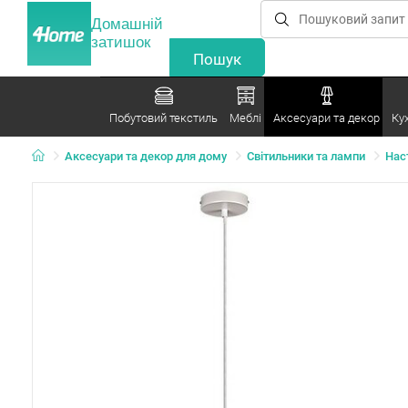
Домашній
затишок
Побутовий текстиль
Меблі
Аксесуари та декор
Ку
Аксесуари та декор для дому
Світильники та лампи
Наст