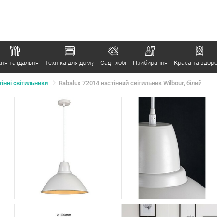
хня та їдальня
Техніка для дому
Сад і хобі
Прибирання
Краса та здоро
інні світильники
Rabalux 72014 настінний світильник Wilbour, білий