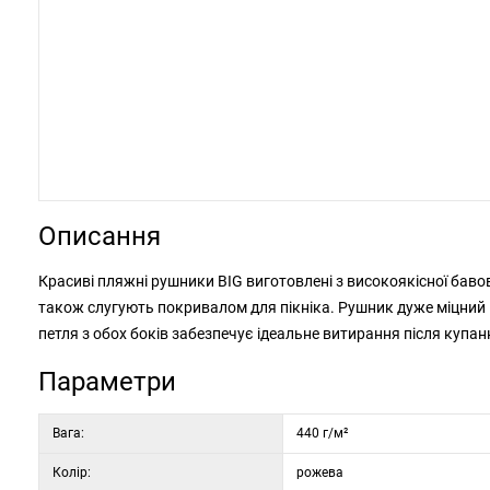
Описання
Красиві пляжні рушники BIG виготовлені з високоякісної баво
також слугують покривалом для пікніка. Рушник дуже міцний і
петля з обох боків забезпечує ідеальне витирання після купан
Параметри
Вага:
440 г/м²
Колір:
рожева