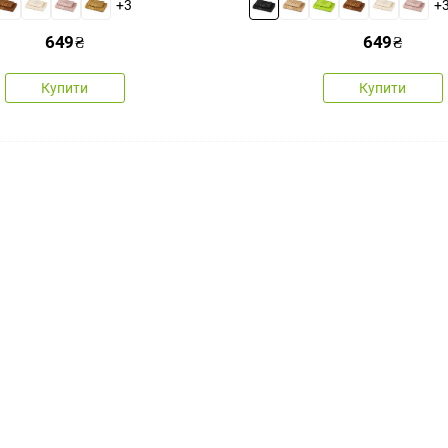
+3
+
649
₴
649
₴
Купити
Купити