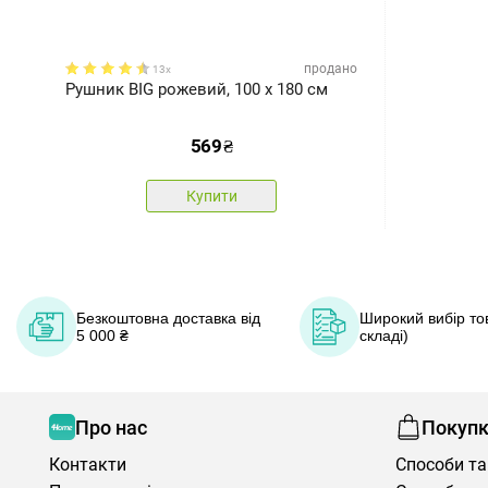
продано
13x
Рушник BIG рожевий, 100 x 180 см
569
₴
Купити
Безкоштовна доставка від
Широкий вибір тов
5 000 ₴
складі)
Про нас
Покуп
Контакти
Способи та