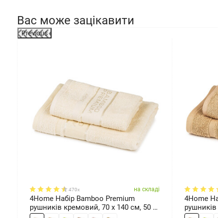
Вас може зацікавити
Previous
ді
на складі
470x
4Home Набір Bamboo Premium
4Home На
рушників кремовий, 70 x 140 см, 50 x
рушників 
100 см
100 см