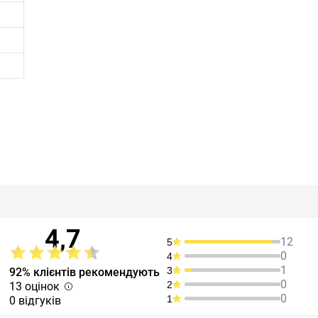
4,7
12
5
0
4
1
3
92% клієнтів рекомендують
0
2
13 оцінок
0
1
0 відгуків