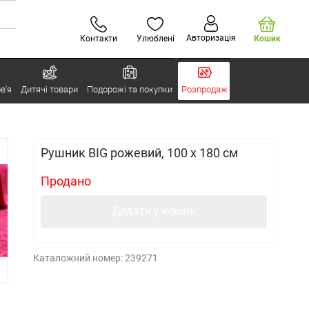
Авторизація
Контакти
Улюблені
Кошик
в’я
Дитячі товари
Подорожі та покупки
Розпродаж
Рушник BIG рожевий, 100 x 180 см
Продано
Додати у кошик
Каталожний номер:
239271