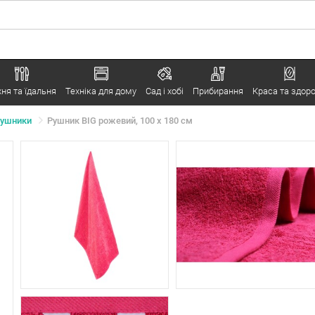
хня та їдальня
Техніка для дому
Сад і хобі
Прибирання
Краса та здоро
рушники
Рушник BIG рожевий, 100 x 180 см