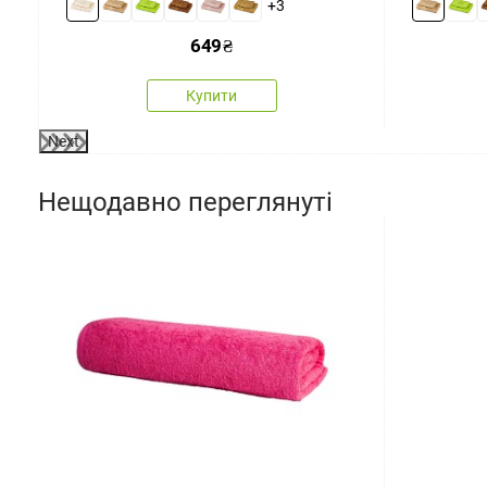
+3
649
₴
Купити
Next
Нещодавно переглянуті