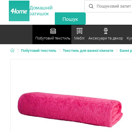
Домашній
затишок
Побутовий текстиль
Меблі
Аксесуари та декор
Ку
Побутовий текстиль
Текстиль для ванної кімнати
Банні 