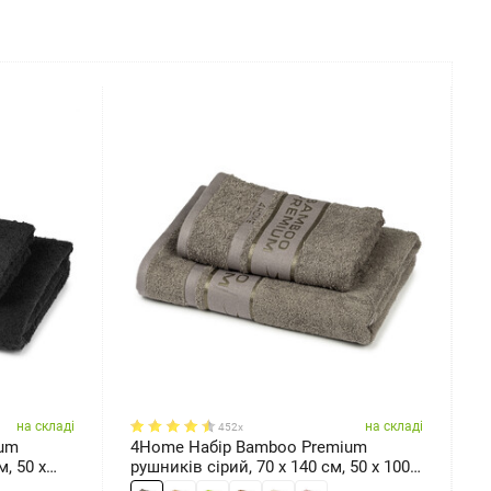
на складі
на складі
452x
ium
4Home Набір Bamboo Premium
4
, 50 x
рушників сірий, 70 x 140 см, 50 x 100
р
см
x