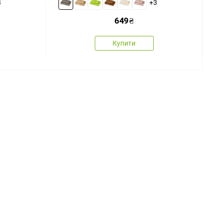
3
+3
649
₴
Купити