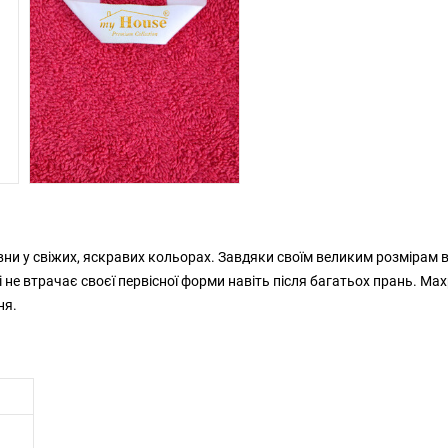
вни у свіжих, яскравих кольорах. Завдяки своїм великим розмірам 
 не втрачає своєї первісної форми навіть після багатьох прань. Ма
ня.