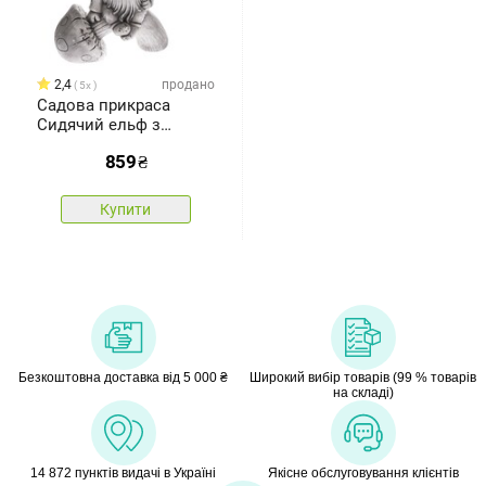
2,4
продано
5x
Садова прикраса
Сидячий ельф з
грибом, 24 x 44,5 x 19
859
₴
см
Купити
Безкоштовна доставка від 5 000 ₴
Широкий вибір товарів (99 % товарів
на складі)
14 872 пунктів видачі в Україні
Якісне обслуговування клієнтів