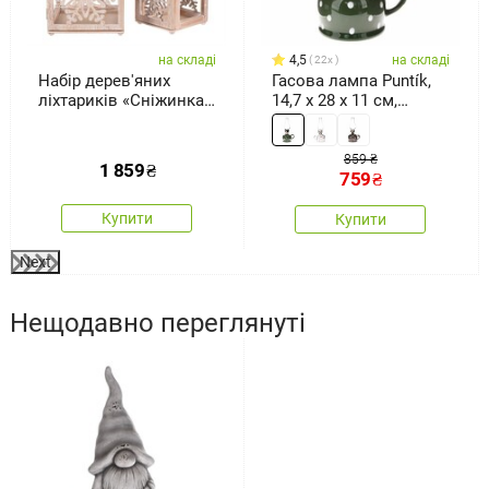
на складі
4,5
на складі
22x
Набір дерев'яних
Гасова лампа Puntík,
ліхтариків «Сніжинка»,
14,7 x 28 x 11 см,
2 шт.,натуральний
зелений
колір
859 ₴
1 859
₴
759
₴
Купити
Купити
Next
Нещодавно переглянуті