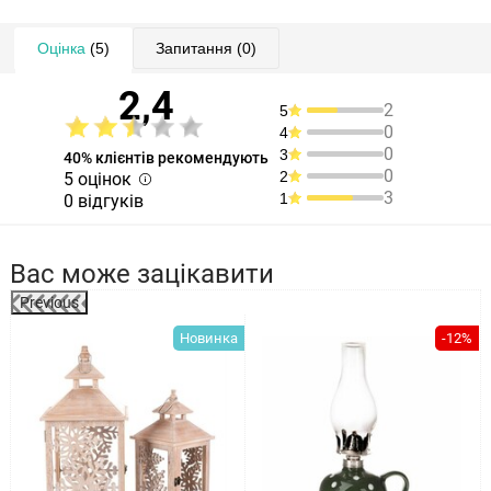
Оцінка
(5)
Запитання
(0)
2,4
2
5
0
4
0
3
40% клієнтів рекомендують
0
2
5 оцінок
3
1
0 відгуків
Вас може зацікавити
Previous
%
Новинка
-12%