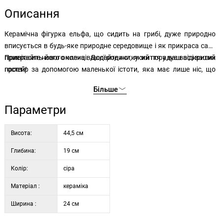
Описання
Керамічна фігурка ельфа, що сидить на грибі, дуже природно
вписується в будь-яке природне середовище і як прикраса саду
прикрасить його околиці. Додайте нотку життя у ваш відкритий
Привітайте нового члена вашої родини, який порадує вас і ваших
простір за допомогою маленької істоти, яка має лише ніс, що
гостей!
визирає з-під капелюха, і бороду, що закриває решту тіла.
Більше
Параметри
Висота:
44,5 см
Глибина:
19 см
Колір:
сіра
Матеріал :
кераміка
Ширина :
24 см