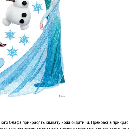
едного Олафа прикрасять кімнату кожної дитини. Прекрасна прикрас