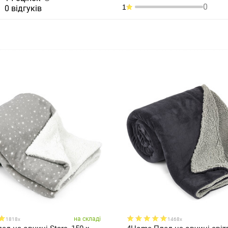
0
1
0 відгуків
на складі
1818x
1468x