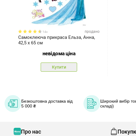
продано
14x
Самоклеюча прикраса Ельза, Анна,
42,5 x 65 см
невідома ціна
Купити
Безкоштовна доставка від
Широкий вибір тов
5 000 ₴
складі)
Про нас
Покуп