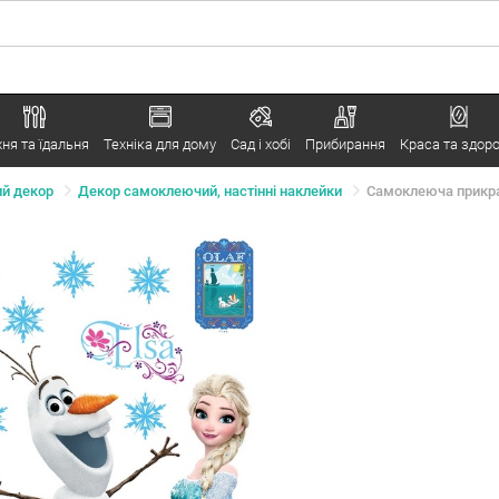
хня та їдальня
Техніка для дому
Сад і хобі
Прибирання
Краса та здоро
й декор
Декор самоклеючий, настінні наклейки
Самоклеюча прикрас