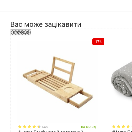
Вас може зацікавити
Previous
-4%
-17%
ді
на складі
142x