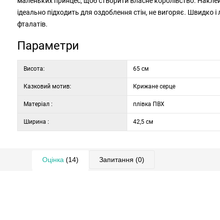
маленьких принцес, щоб створити власне королівство. Накле
ідеально підходить для оздоблення стін, не вигоряє. Швидко і
фталатів.
Параметри
Висота:
65 см
Казковий мотив:
Крижане серце
Матеріал :
плівка ПВХ
Ширина :
42,5 см
Оцінка
(14)
Запитання
(0)