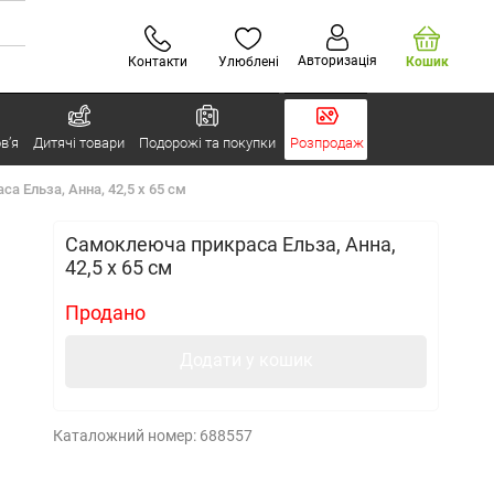
Авторизація
Контакти
Улюблені
Кошик
в’я
Дитячі товари
Подорожі та покупки
Розпродаж
а Ельза, Анна, 42,5 x 65 см
Самоклеюча прикраса Ельза, Анна,
42,5 x 65 см
Продано
Додати у кошик
Каталожний номер:
688557