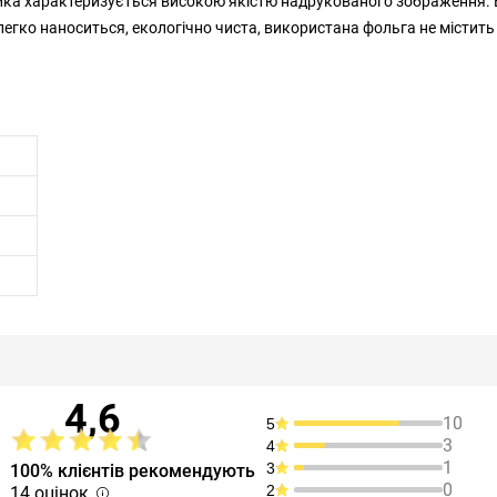
йка характеризується високою якістю надрукованого зображення.
 легко наноситься, екологічно чиста, використана фольга не містить
4,6
10
5
3
4
1
3
100% клієнтів рекомендують
0
2
14 оцінок