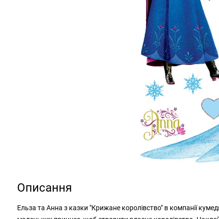
Описання
Ельза та Анна з казки "Крижане королівство" в компанії кум