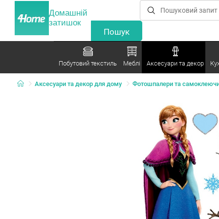
Домашній
затишок
Побутовий текстиль
Меблі
Аксесуари та декор
Ку
Аксесуари та декор для дому
Фотошпалери та самоклеючи