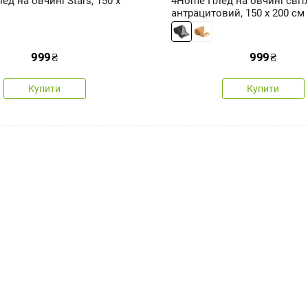
д на овчині Stars, 150 x
4Home Плед на овчині світл
антрацитовий, 150 x 200 см
999
₴
999
₴
Купити
Купити