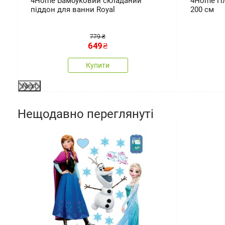
,
4Home Бамбуковий складаний
4Home Пле
піддон для ванни Royal
200 см
779 ₴
649
₴
Купити
Next
Нещодавно переглянуті