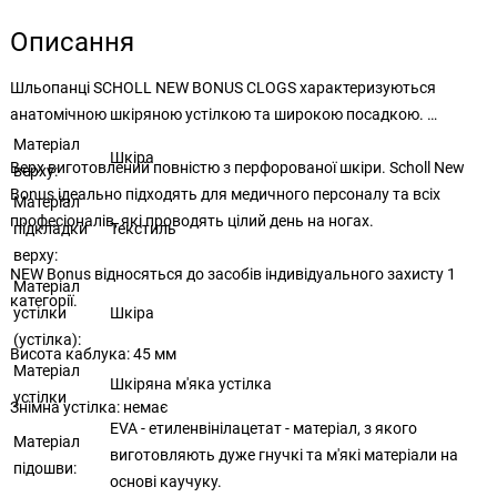
Описання
Шльопанці SCHOLL NEW BONUS CLOGS характеризуються
анатомічною шкіряною устілкою та широкою посадкою.
Матеріал
Шкіра
Верх виготовлений повністю з перфорованої шкіри. Scholl New
верху:
Bonus ідеально підходять для медичного персоналу та всіх
Матеріал
професіоналів, які проводять цілий день на ногах.
підкладки
Текстиль
верху:
NEW Bonus відносяться до засобів індивідуального захисту 1
Матеріал
категорії.
устілки
Шкіра
(устілка):
Висота каблука: 45 мм
Матеріал
Шкіряна м'яка устілка
устілки
Знімна устілка: немає
EVA - етиленвінілацетат - матеріал, з якого
Матеріал
виготовляють дуже гнучкі та м'які матеріали на
підошви:
основі каучуку.