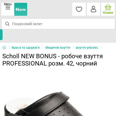
Menu
Кошик
Краса та здоров’я
Медичне взуття
взуття унісекс
Scholl NEW BONUS - робоче взуття
PROFESSIONAL розм. 42, чорний