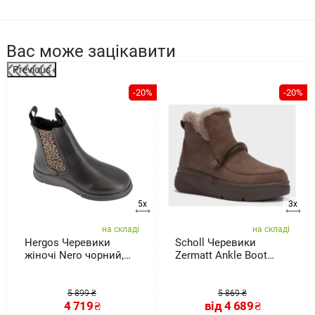
Вас може зацікавити
Previous
%
-20%
-20%
5x
3x
на складі
на складі
Hergos Черевики
Scholl Черевики
жіночі Nero чорний,
Zermatt Ankle Boot
розмір 41
taupe, розмір
5 899 ₴
5 869 ₴
4 719
₴
від
4 689
₴