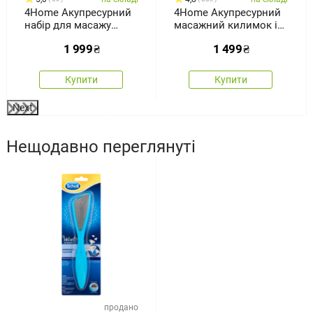
4Home Акупресурний
4Home Акупресурний
набір для масажу
масажний килимок і
всього тіла Antistress
подушка Antistress
1 999
₴
1 499
₴
Купити
Купити
Next
Нещодавно переглянуті
продано