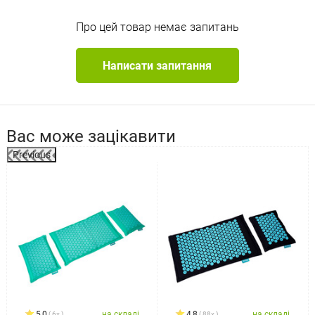
Про цей товар немає запитань
Написати запитання
Вас може зацікавити
Previous
5,0
на складі
4,8
на складі
6x
88x