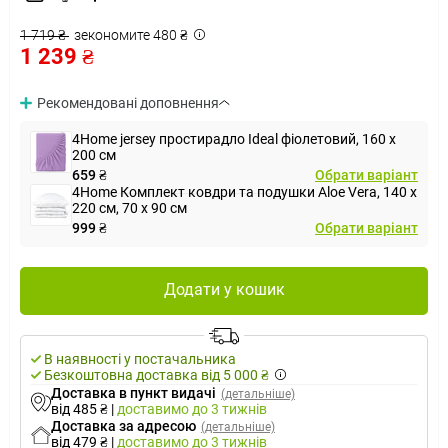
1 719 ₴
зекономите 480 ₴
1 239 ₴
Рекомендовані доповнення
4Home jersey простирадло Ideal фіолетовий, 160 x
200 см
659 ₴
Обрати варіант
4Home Комплект ковдри та подушки Aloe Vera, 140 x
220 см, 70 x 90 см
999 ₴
Обрати варіант
Додати у кошик
В наявності у постачальника
Безкоштовна доставка від 5 000 ₴
Доставка в пункт видачі
(детальніше)
від 485 ₴
|
доставимо
до 3 тижнів
Доставка за адресою
(детальніше)
від 479 ₴
|
доставимо
до 3 тижнів