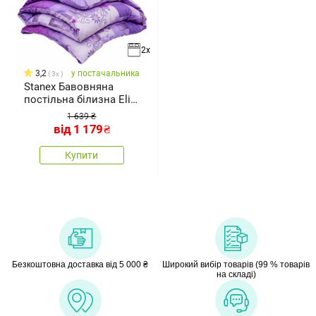
2x
3,2
у постачальника
3x
Stanex Бавовняна
постільна білизна Elis,
140 x 200
1 639 ₴
від
1 179
₴
Купити
Безкоштовна доставка від 5 000 ₴
Широкий вибір товарів (99 % товарів
на складі)