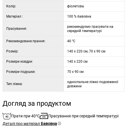
Колір:
1x підодіяльник 140 x 220 см
фіолетова
Матеріал :
100 % бавовна
рекомендуємо прасувати на
Прасування:
середній температурі
Рекомендоване прання:
40 °C
Розмір:
140 x 220 см, 70 x 90 см
Розміри ковдри:
140 x 220 см
Розміри подушки:
70 x 90 см
односпальне ліжко подовженої
Тип ліжка:
довжини
Догляд за продуктом
Прати при 40°C
Прасування при середній температурі
Деталі про матеріал
Бавовна