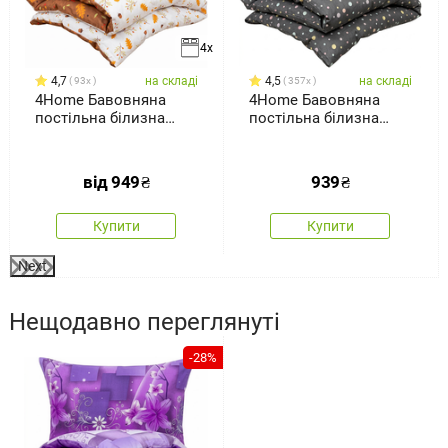
4x
4,7
на складі
4,5
на складі
93x
357x
4Home Бавовняна
4Home Бавовняна
постільна білизна
постільна білизна
Осінь
Крапки пастель, 140 x
200 см, 70 x 90 см
від
949
₴
939
₴
Купити
Купити
Next
Нещодавно переглянуті
-28%