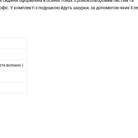
я сидіння оформлена в осінніх тонах з різнокольоровим листям та
 офіс. У комплекті з подушкою йдуть шнурки, за допомогою яких її л
сте волокно )