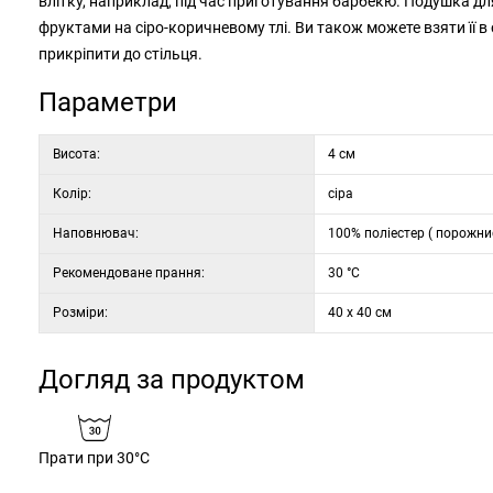
влітку, наприклад, під час приготування барбекю. Подушка дл
фруктами на сіро-коричневому тлі. Ви також можете взяти її в
прикріпити до стільця.
Параметри
Висота:
4 см
Колір:
сіра
Наповнювач:
100% поліестер ( порожни
Рекомендоване прання:
30 °C
Розміри:
40 x 40 см
Догляд за продуктом
Прати при 30°C