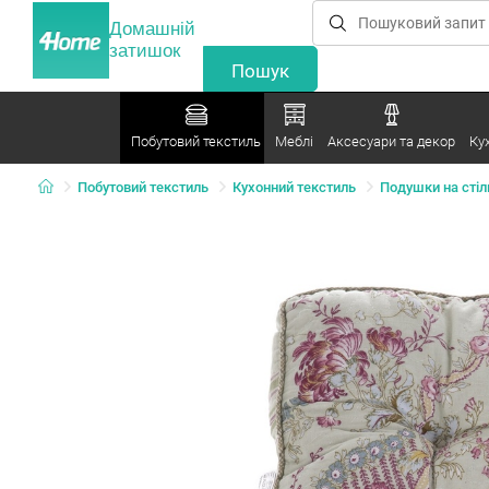
Домашній
затишок
Побутовий текстиль
Меблі
Аксесуари та декор
Ку
Побутовий текстиль
Кухонний текстиль
Подушки на стіл