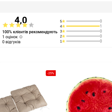
4,0
0
5
1
4
0
3
100% клієнтів рекомендують
0
2
1 оцінок
0
1
0 відгуків
-25%