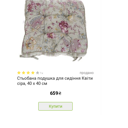
продано
1x
Стьобана подушка для сидіння Квіти
сіра, 40 x 40 см
659
₴
Купити