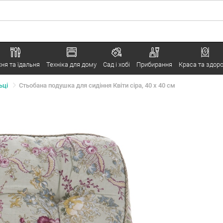
хня та їдальня
Техніка для дому
Сад і хобі
Прибирання
Краса та здоро
ьці
Стьобана подушка для сидіння Квіти сіра, 40 x 40 см