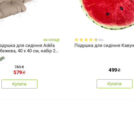
на складі
93x
Подушка для сидіння Adéla
Подушка для сидіння Кавун
бежева, 40 x 40 см, набір 2
769 ₴
499
₴
579
₴
Купити
Купити