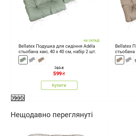
ді
на складі
Bellatex Подушка для сидіння Adéla
Bellatex 
стьобана хакі, 40 x 40 см, набір 2 шт.
стьобана 
шт.
769 ₴
599
₴
Купити
Next
Нещодавно переглянуті