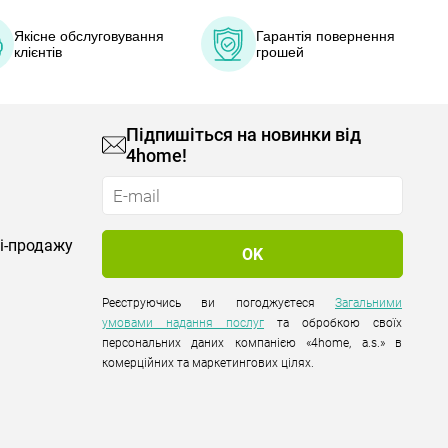
Якісне обслуговування
Гарантія повернення
клієнтів
грошей
Підпишіться на новинки від
4home!
лі-продажу
Реєструючись ви погоджуєтеся
Загальними
умовами надання послуг
та обробкою своїх
персональних даних компанією «4home, a.s.» в
комерційних та маркетингових цілях.