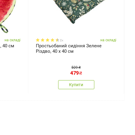
на складі
на складі
2x
, 40 см
Простьобаний сидіння Зелене
П
Різдво, 40 x 40 см
509 ₴
479
₴
Купити