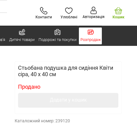
Авторизація
Контакти
Улюблені
Кошик
в’я
Дитячі товари
Подорожі та покупки
Розпродаж
Стьобана подушка для сидіння Квіти
сіра, 40 x 40 см
Продано
Додати у кошик
Каталожний номер:
239120