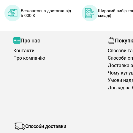
Безкоштовна доставка від
Широкий вибір тов
5 000 ₴
складі)
Про нас
Покуп
Контакти
Способи та
Про компанію
Способи о
Доставка з
Чому купув
Умови нада
Догляд за 
Способи доставки