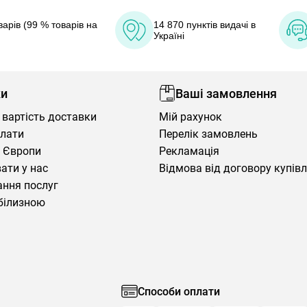
арів (99 % товарів на
14 870 пунктів видачі в
Україні
ки
Ваші замовлення
 вартість доставки
Мій рахунок
плати
Перелік замовлень
 Європи
Рекламація
ати у нас
Відмова від договору купів
ння послуг
білизною
Способи оплати