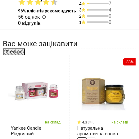
7
4
4
3
96% клієнтів рекомендують
0
2
56 оцінок
0
1
0 відгуків
Вас може зацікавити
Previous
%
-33%
на складі
4,3
на складі
3x
Yankee Candle
Натуральна
Різдвяний
ароматична соєва