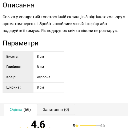
Описання
Свічка у квадратній товстостінній склянці в 3 відтінках кольору з
ароматом черешні. Зробіть особливим свій інтер’єр або
подаруйте її комусь. Як подарунок свічка ніколи не розчарує.
Параметри
Висота:
8 см
Глибина:
8 см
Колір:
червона
Ширина :
8 см
Оцінка
(56)
Запитання
(0)
4,6
45
5