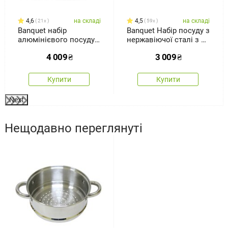
4,6
на складі
4,5
на складі
21x
59x
Banquet набір
Banquet Набір посуду з
алюмінієвого посуду з
нержавіючої сталі з 8
7 предметів, Black
предметів Swing
4 009
₴
3 009
₴
Stone
Купити
Купити
Next
Нещодавно переглянуті