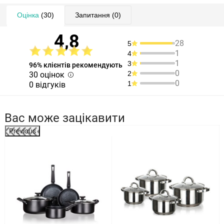
Оцінка
(30)
Запитання
(0)
4,8
28
5
1
4
1
3
96% клієнтів рекомендують
0
2
30 оцінок
0
1
0 відгуків
Вас може зацікавити
Previous