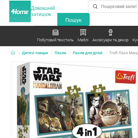
Домашній
затишок
Побутовий текстиль
Меблі
Аксесуари та декор
Ку
Дитячі товари
Пазли
Пазли для дітей
Trefl Пазл Манда