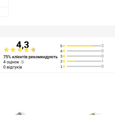
4,3
3
5
0
4
0
3
75% клієнтів рекомендують
1
2
4 оцінок
0
1
0 відгуків