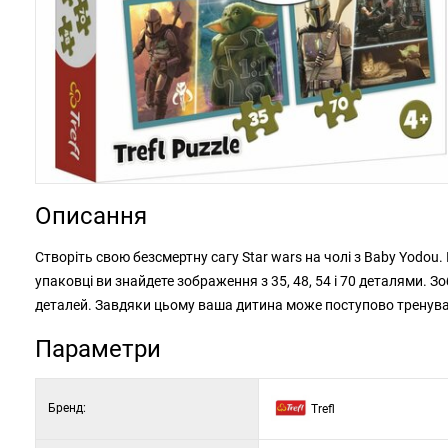
Описання
Створіть свою безсмертну сагу Star wars на чолі з Baby Yodou.
упаковці ви знайдете зображення з 35, 48, 54 і 70 деталями.
деталей. Завдяки цьому ваша дитина може поступово тренуват
Параметри
Бренд:
Trefl