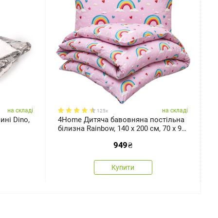
на складі
на складі
125x
ні Dino,
4Home Дитяча бавовняна постільна
4
білизна Rainbow, 140 x 200 см, 70 x 90
б
см
9
949
₴
Купити