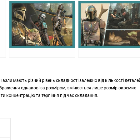
 Пазли мають різний рівень складності залежно від кількості деталей
 Зображення однакові за розміром, змінюється лише розмір окремих
и концентрацію та терпіння під час складання.