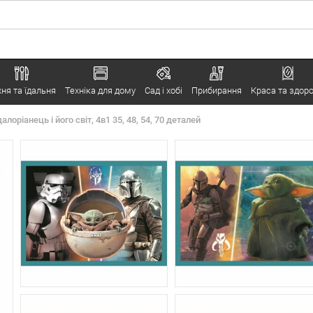
хня та їдальня
Техніка для дому
Сад і хобі
Прибирання
Краса та здоро
лоріанець і його світ, 4в1 35, 48, 54, 70 деталей