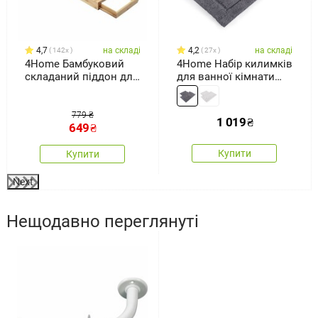
4,7
на складі
4,2
на складі
142x
27x
4Home Бамбуковий
4Home Набір килимків
складаний піддон для
для ванної кімнати
ванни Royal
Retta, 50 x 60 см, 60 x
100 см
779 ₴
1 019
₴
649
₴
Купити
Купити
Next
Нещодавно переглянуті