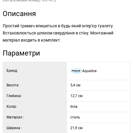
Каталожний номер:
697412
Описання
Простий тримач впишеться в будь-який інтер'єр туалету.
Встановлюється шляхом свердління в стіну. Монтажний
матеріал входить в комплект.
Параметри
Бренд:
Aqualine
Висота:
5,4 см
Глибина:
12,7 см
Колір:
біла
Матеріал :
сталь
Ширина :
21,9 см