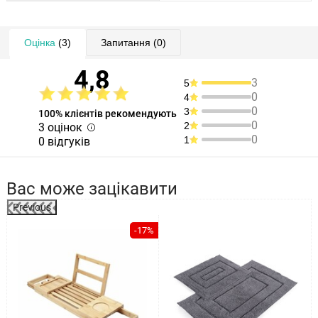
Оцінка
(3)
Запитання
(0)
4,8
3
5
0
4
0
3
100% клієнтів рекомендують
0
2
3 оцінок
0
1
0 відгуків
Вас може зацікавити
Previous
%
-17%