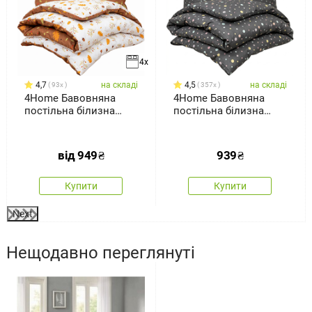
4x
4,7
на складі
4,5
на складі
93x
357x
4Home Бавовняна
4Home Бавовняна
постільна білизна
постільна білизна
Осінь
Крапки пастель, 140 x
200 см, 70 x 90 см
від
949
₴
939
₴
Купити
Купити
Next
Нещодавно переглянуті