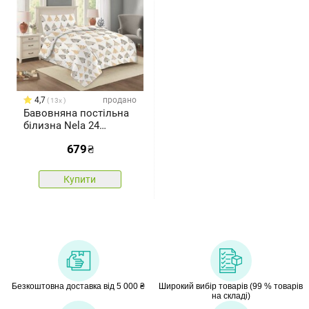
4,7
продано
13x
Бавовняна постільна
білизна Nela 24
Christmas tree, 140 x
679
₴
200 см, 70 x 90 см
Купити
Безкоштовна доставка від 5 000 ₴
Широкий вибір товарів (99 % товарів
на складі)