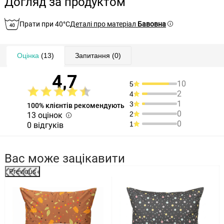
Догляд за продуктом
Прати при 40°C
Деталі про матеріал
Бавовна
Оцінка
(13)
Запитання
(0)
4,7
10
5
2
4
1
3
100% клієнтів рекомендують
0
2
13 оцінок
0
1
0 відгуків
Вас може зацікавити
Previous
%