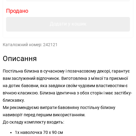
Продано
Додати у кошик
Каталожний номер:
242121
Описання
Постільна білизна в сучасному і позачасовому декорі, гарантує
вам заслужений відпочинок. Виготовлена з м'якої та приємної
на дотик бавовни, яка завдяки своїм чудовим властивостям є
вічною класикою. Білизна ідентична з обох сторін і має застібку-
блискавку.
Ми рекомендуємо випрати бавовняну постільну білизну
навиворіт перед першим використанням.
До складу комплекту входить:
1x наволочка 70 х 90 см