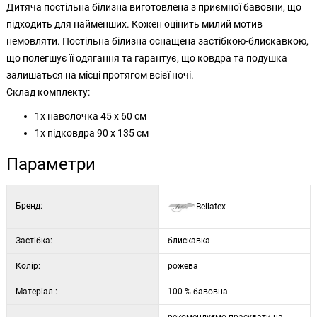
Дитяча постільна білизна виготовлена з приємної бавовни, що
підходить для найменших. Кожен оцінить милий мотив
немовляти. Постільна білизна оснащена застібкою-блискавкою,
що полегшує її одягання та гарантує, що ковдра та подушка
залишаться на місці протягом всієї ночі.
Склад комплекту:
1x наволочка 45 х 60 см
1х підковдра 90 х 135 см
Параметри
Бренд:
Bellatex
Застібка:
блискавка
Колір:
рожева
Матеріал :
100 % бавовна