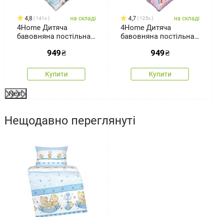
4,8
на складі
4,7
на складі
141x
125x
4Home Дитяча
4Home Дитяча
бавовняна постільна
бавовняна постільна
білизна Happy train,
білизна Rainbow, 140 x
949
₴
949
₴
140 x 200 см, 70 x 90 см
200 см, 70 x 90 см
Купити
Купити
Next
Нещодавно переглянуті