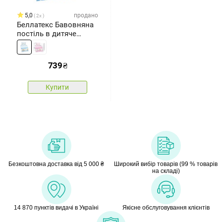
5,0
продано
2x
Беллатекс Бавовняна
постіль в дитяче
ліжечко Агата
Ведмедиця синя, 90 x
135 см, 45 x 60 см
739
₴
Купити
Безкоштовна доставка від 5 000 ₴
Широкий вибір товарів (99 % товарів
на складі)
14 870 пунктів видачі в Україні
Якісне обслуговування клієнтів