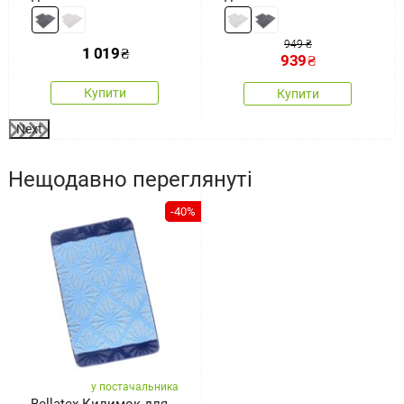
Retta, 50 x 60 см, 60 x
Welle, 50 x 60 см, 60 x
100 см
100 см
949 ₴
1 019
₴
939
₴
Купити
Купити
Next
Нещодавно переглянуті
-40%
у постачальника