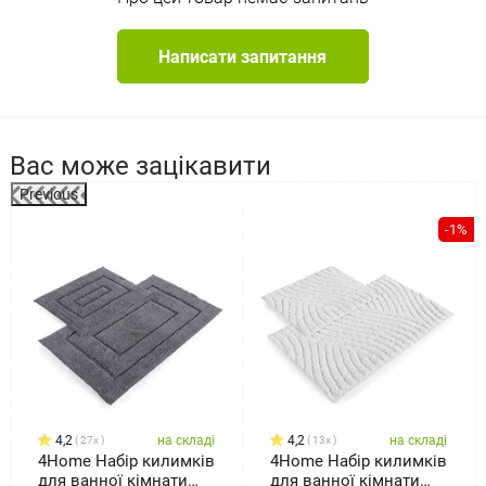
Написати запитання
Вас може зацікавити
Previous
а
-1%
4,2
на складі
4,2
на складі
27x
13x
4Home Набір килимків
4Home Набір килимків
для ванної кімнати
для ванної кімнати