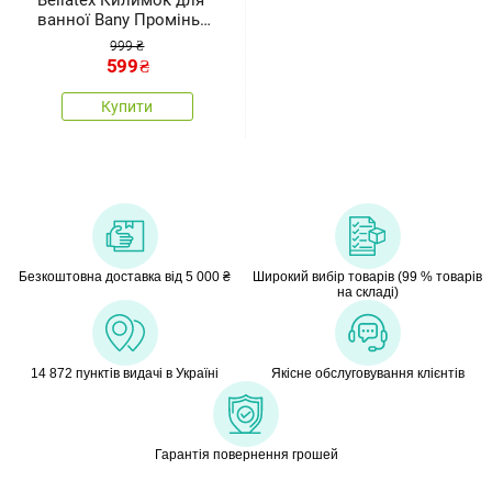
Bellatex Килимок для
ванної Bany Промінь
синій, 60x 100 см
999 ₴
599
₴
Купити
Безкоштовна доставка від 5 000 ₴
Широкий вибір товарів (99 % товарів
на складі)
14 872 пунктів видачі в Україні
Якісне обслуговування клієнтів
Гарантія повернення грошей