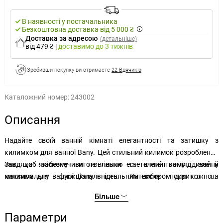
В наявності у постачальника
Безкоштовна доставка від 5 000 ₴
Доставка за адресою
(детальніше)
від 479 ₴
|
доставимо
до 3 тижнів
Зробивши покупку ви отримаєте
22 Вдячиків
Каталожний номер:
243002
Описання
Надайте своїй ванній кімнаті елегантності та затишку з
килимком для ванної Bany. Цей стильний килимок розроблений
так, щоб забезпечити не тільки естетичний вигляд, але й
Завдяки якісному виготовленню та елегантному дизайну
максимальну функціональність. Латексне покриття на
килимок для ванної Bany є ідеальним вибором для кожного
зворотному боці створює протиковзку поверхню, завдяки якій
дому. Перетворіть свою ванну кімнату на затишне місце, де ви
Більше
килимок не ковзає по підлозі ванної кімнати.
будете почувати себе чудово.
Параметри