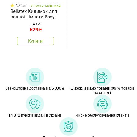
4,7
у постачальника
3x
Bellatex Килимок для
ванної кімнати Bany
Chrpa темно-синій, 60 x
949 ₴
100 см
629
₴
Купити
Безкоштовна доставка від 5 000 ₴
Широкий вибір товарів (99 % товарів
на складі)
14 872 пунктів видачі в Україні
Якісне обслуговування клієнтів