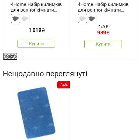
4Home Набір килимків
4Home Набір килимків
для ванної кімнати
для ванної кімнати
Retta, 50 x 60 см, 60 x
Welle, 50 x 60 см, 60 x
100 см
100 см
949 ₴
1 019
₴
939
₴
Купити
Купити
Next
Нещодавно переглянуті
-34%