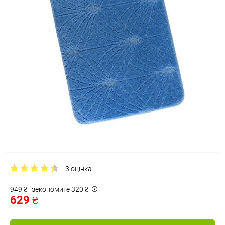
3 оцінка
949 ₴
зекономите 320 ₴
629 ₴