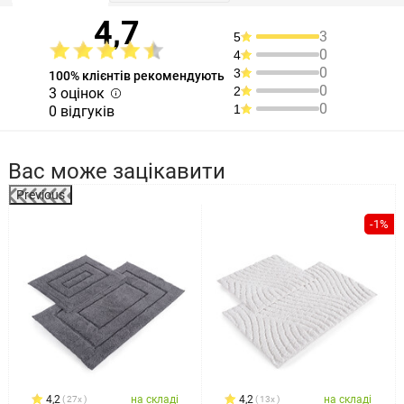
4,7
3
5
0
4
0
3
100% клієнтів рекомендують
0
2
3 оцінок
0
1
0 відгуків
Вас може зацікавити
Previous
а
-1%
4,2
на складі
4,2
на складі
27x
13x