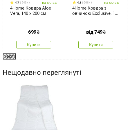
4,7
на складі
4,8
на складі
543x
608x
4Home Ковдра Aloe
4Home Ковдра з
Vera, 140 x 200 см
овчиною Exclusive, 140
x 200 см
699
₴
від
749
₴
Купити
Купити
Next
Нещодавно переглянуті