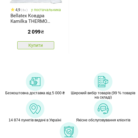
4,9
у постачальника
6x
Bellatex Ковдра
Kamilka THERMO
зимова, 140 x 200 см
2 099
₴
Купити
Безкоштовна доставка від 5 000 ₴
Широкий вибір товарів (99 % товарів
на складі)
14 874 пунктів видачі в Україні
Якісне обслуговування клієнтів