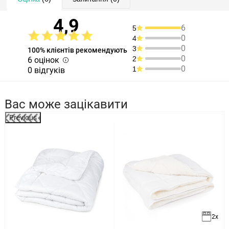
4,9
6
5
0
4
0
3
100% клієнтів рекомендують
0
2
6 оцінок
0
1
0 відгуків
Вас може зацікавити
Previous
%
2x