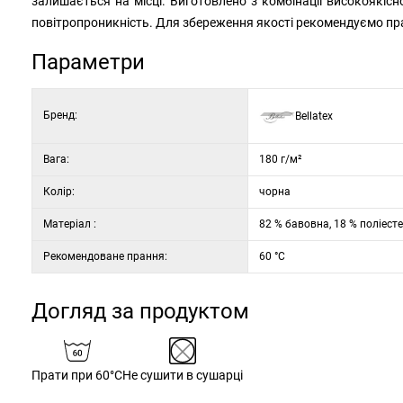
залишається на місці. Виготовлено з комбінації високоякісно
повітропроникність. Для збереження якості рекомендуємо пр
Параметри
Бренд:
Bellatex
Вага:
180 г/м²
Колір:
чорна
Матеріал :
82 % бавовна, 18 % поліест
Рекомендоване прання:
60 °C
Догляд за продуктом
Прати при 60°C
Не сушити в сушарці