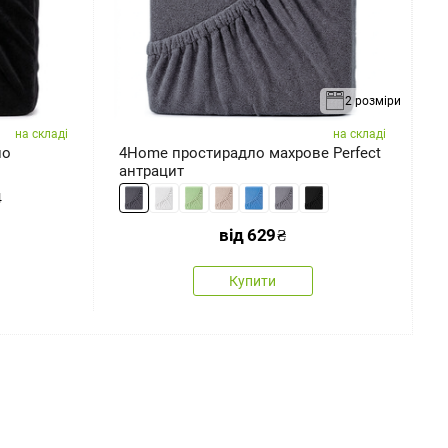
2 розміри
на складі
на складі
ло
4Home простирадло махрове Perfect
4
антрацит
ч
4
від
629
₴
Купити