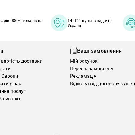
арів (99 % товарів на
14 874 пунктів видачі в
Україні
ки
Ваші замовлення
 вартість доставки
Мій рахунок
плати
Перелік замовлень
 Європи
Рекламація
ати у нас
Відмова від договору купів
ння послуг
білизною