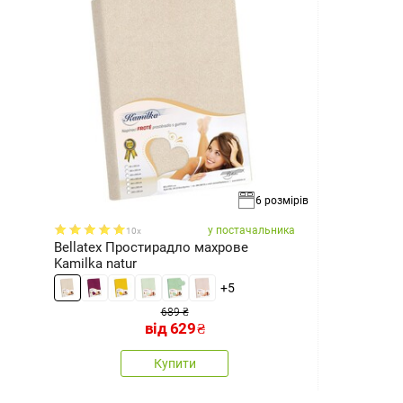
6 розмірів
у постачальника
10x
Bellatex Простирадло махрове
Kamilka natur
+5
689 ₴
від
629
₴
Купити