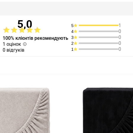
5,0
1
5
0
4
0
3
100% клієнтів рекомендують
0
2
1 оцінок
0
1
0 відгуків