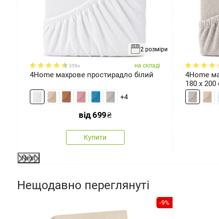
2 розміри
ді
на складі
359x
4Home махрове простирадло білий
4Home ма
180 x 200
+4
від
699
₴
Купити
Next
Нещодавно переглянуті
-9%