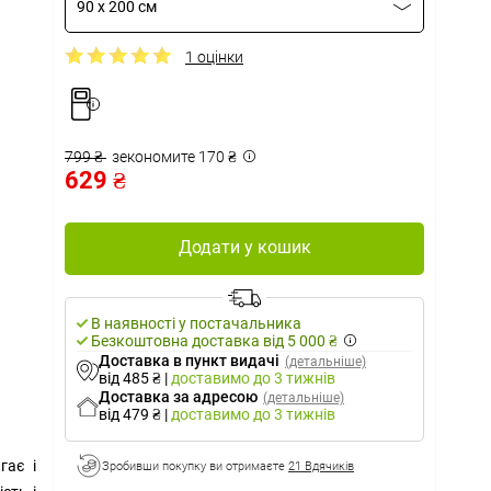
90 x 200 см
1 оцінки
799 ₴
зекономите 170 ₴
629 ₴
Додати у кошик
В наявності у постачальника
Безкоштовна доставка від 5 000 ₴
Доставка в пункт видачі
(детальніше)
від 485 ₴
|
доставимо
до 3 тижнів
Доставка за адресою
(детальніше)
від 479 ₴
|
доставимо
до 3 тижнів
гає і
Зробивши покупку ви отримаєте
21 Вдячиків