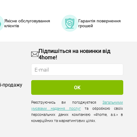
Якісне обслуговування
Гарантія повернення
клієнтів
грошей
Підпишіться на новинки від
4home!
лі-продажу
Реєструючись ви погоджуєтеся
Загальними
умовами надання послуг
та обробкою своїх
персональних даних компанією «4home, a.s.» в
комерційних та маркетингових цілях.