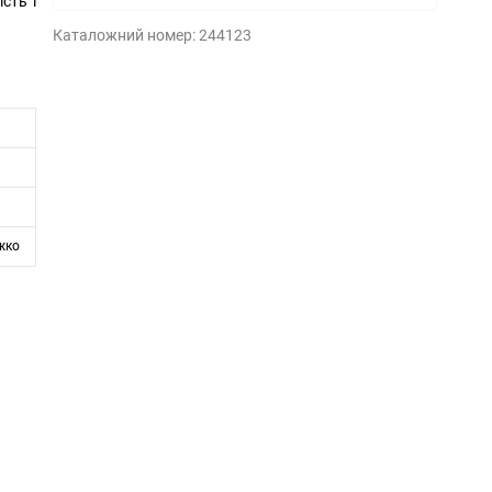
сть і
Каталожний номер:
244123
жко