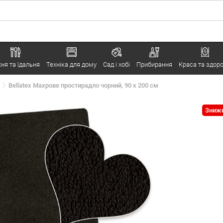
хня та їдальня
Техніка для дому
Сад і хобі
Прибирання
Краса та здоро
Bellatex Махрове простирадло чорний, 90 x 200 см
Знижк