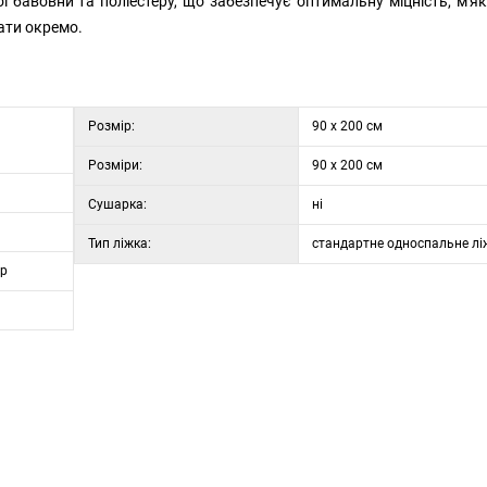
ї бавовни та поліестеру, що забезпечує оптимальну міцність, м'які
ати окремо.
Розмір:
90 x 200 см
Розміри:
90 x 200 см
Сушарка:
ні
Тип ліжка:
стандартне односпальне лі
ер