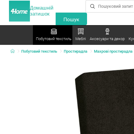
Домашній
затишок
Побутовий текстиль
Меблі
Аксесуари та декор
Ку
Побутовий текстиль
Простирадла
Махрові простирадла