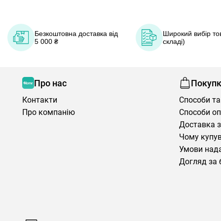
Безкоштовна доставка від
Широкий вибір тов
5 000 ₴
складі)
Про нас
Покуп
Контакти
Способи та
Про компанію
Способи о
Доставка з
Чому купув
Умови нада
Догляд за 