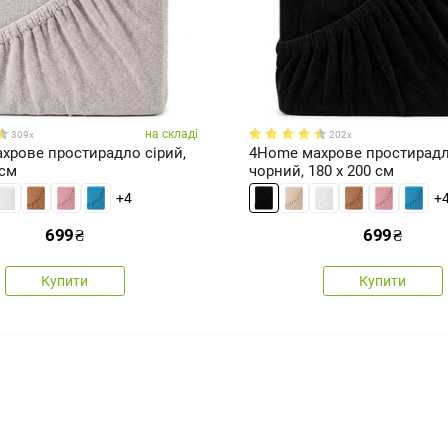
на складі
309x
202x
хрове простирадло сірий,
4Home махрове простирад
 см
чорний, 180 x 200 см
+4
+
699
₴
699
₴
Купити
Купити