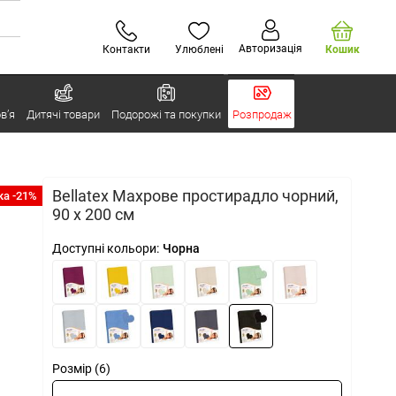
Авторизація
Контакти
Улюблені
Кошик
в’я
Дитячі товари
Подорожі та покупки
Розпродаж
Bellatex Махрове простирадло чорний,
а -21%
90 x 200 см
Доступні кольори:
Чорна
Розмір (6)