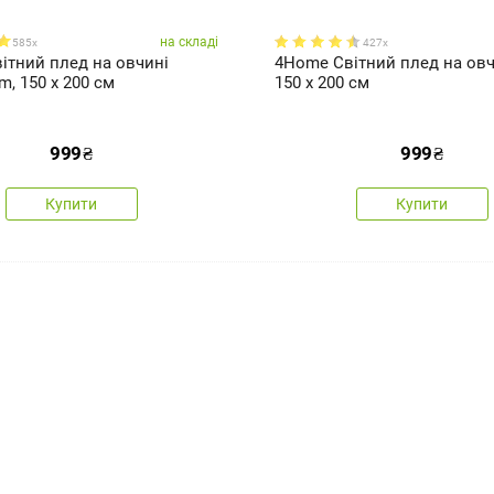
на складі
585x
427x
ітний плед на овчині
4Home Світний плед на овчи
um, 150 x 200 см
150 x 200 см
999
₴
999
₴
Купити
Купити