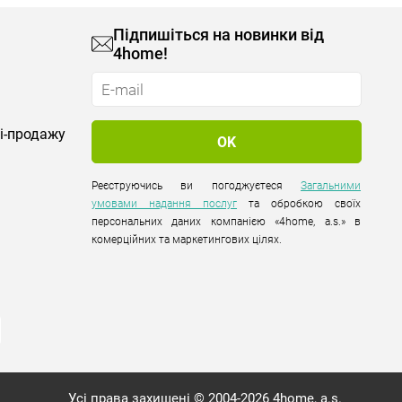
Підпишіться на новинки від
4home!
лі-продажу
Реєструючись ви погоджуєтеся
Загальними
умовами надання послуг
та обробкою своїх
персональних даних компанією «4home, a.s.» в
комерційних та маркетингових цілях.
Усі права захищені © 2004-2026 4home, a.s.