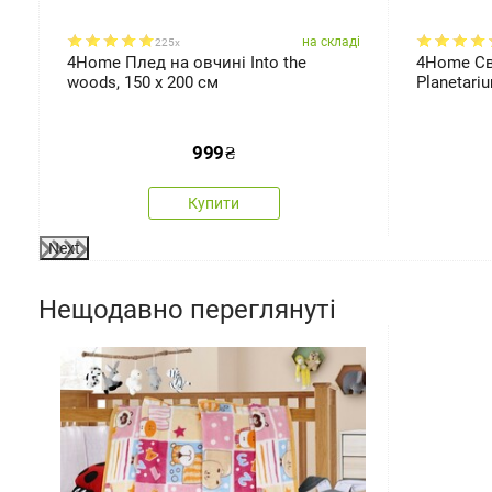
ді
на складі
225x
4Home Плед на овчині Into the
4Home Св
woods, 150 x 200 см
Planetari
999
₴
Купити
Next
Нещодавно переглянуті