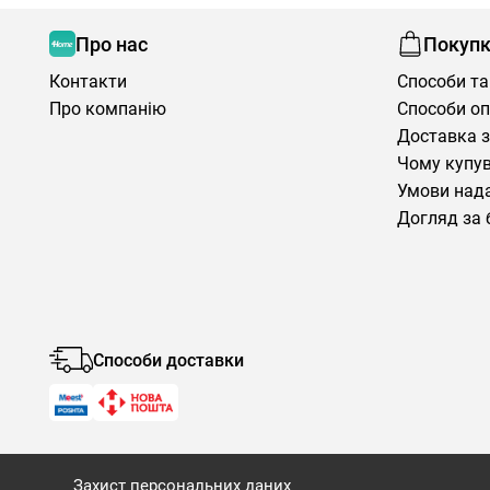
Про нас
Покуп
Контакти
Способи та
Про компанію
Способи о
Доставка з
Чому купув
Умови нада
Догляд за 
Способи доставки
Захист персональних даних