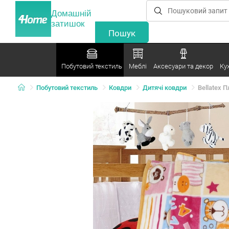
Домашній
затишок
Побутовий текстиль
Меблі
Аксесуари та декор
Ку
Побутовий текстиль
Ковдри
Дитячі ковдри
Bellatex П