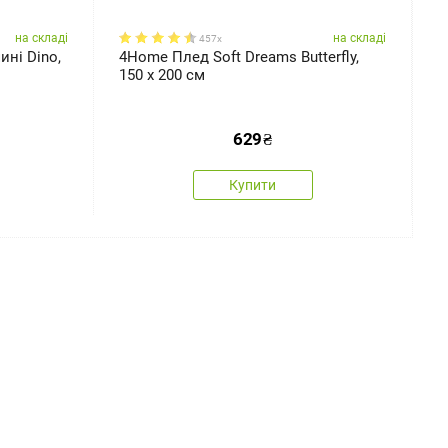
на складі
на складі
457x
ні Dino,
4Home Плед Soft Dreams Butterfly,
4
150 x 200 см
с
629
₴
Купити