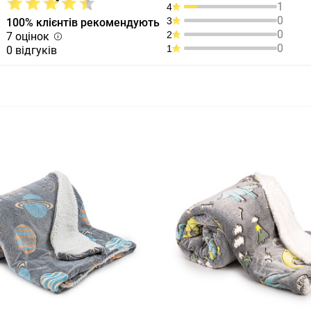
1
4
0
3
100% клієнтів рекомендують
0
2
7 оцінок
0
1
0 відгуків