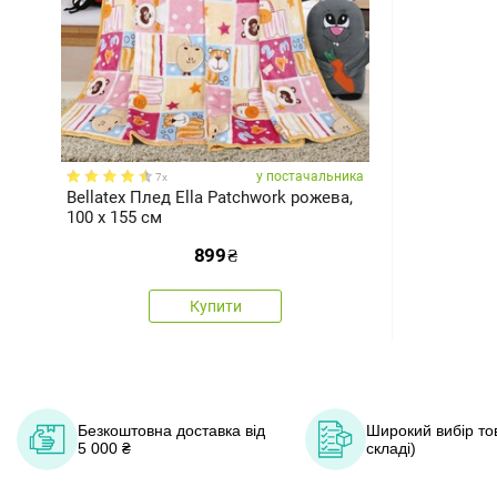
у постачальника
7x
Bellatex Плед Ella Patchwork рожева,
100 x 155 см
899
₴
Купити
Безкоштовна доставка від
Широкий вибір тов
5 000 ₴
складі)