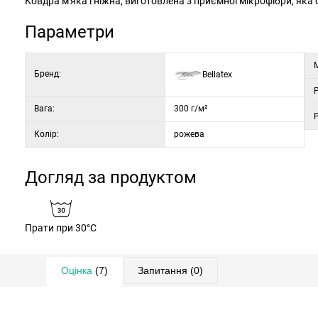
Ковдра м'яка і ніжна, виготовлена з приємної мікрофібри, як
Параметри
М
Бренд:
Bellatex
Вага:
300 г/м²
Колір:
рожева
Догляд за продуктом
Прати при 30°C
Оцінка
(7)
Запитання
(0)