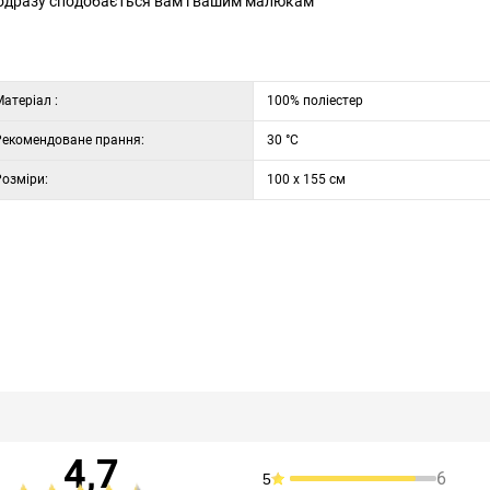
а одразу сподобається вам і вашим малюкам
атеріал :
100% поліестер
Рекомендоване прання:
30 °C
Розміри:
100 x 155 см
4,7
6
5