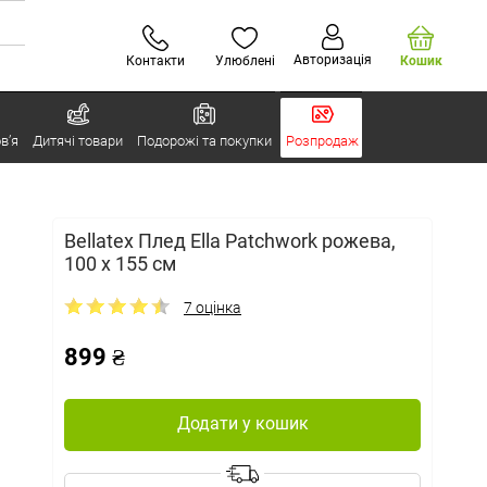
Авторизація
Контакти
Улюблені
Кошик
в’я
Дитячі товари
Подорожі та покупки
Розпродаж
Bellatex Плед Ella Patchwork рожева,
100 x 155 см
7 оцінка
899 ₴
Додати у кошик