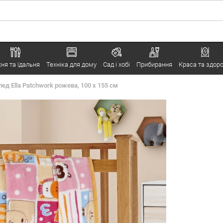
хня та їдальня
Техніка для дому
Сад і хобі
Прибирання
Краса та здоро
лед Ella Patchwork рожева, 100 x 155 см