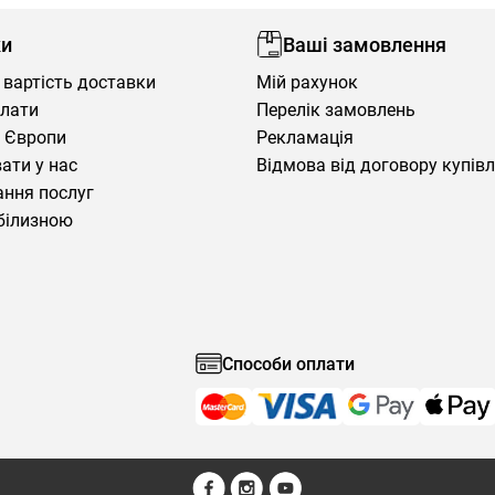
ки
Ваші замовлення
 вартість доставки
Мій рахунок
плати
Перелік замовлень
 Європи
Рекламація
ати у нас
Відмова від договору купів
ння послуг
білизною
Способи оплати