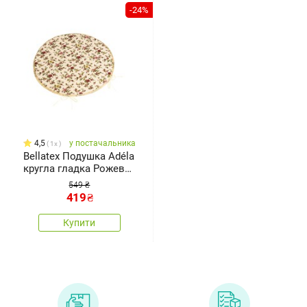
-24%
4,5
у постачальника
1x
Bellatex Подушка Adéla
кругла гладка Рожева,
40 x40 см
549 ₴
419
₴
Купити