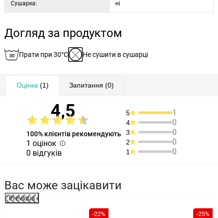
Сушарка:
ні
Догляд за продуктом
Прати при 30°C
Не сушити в сушарці
Оцінка
(1)
Запитання
(0)
4,5
1
5
0
4
0
3
100% клієнтів рекомендують
0
2
1 оцінок
0
1
0 відгуків
Вас може зацікавити
Previous
%
-22%
-25%