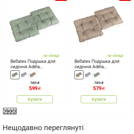
на складі
на складі
Bellatex Подушка для
Bellatex Подушка для
сидіння Adéla
сидіння Adéla
стьобана хакі, 40 x 40
стьобана бежева, 40 x
см, набір 2 шт.
40 см, набір 2 шт.
769 ₴
769 ₴
599
₴
579
₴
Купити
Купити
Next
Нещодавно переглянуті