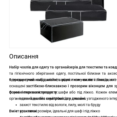
Описання
Набір чохлів для одягу та органайзерів для текстилю та ковд
та гігієнічного зберігання одягу, постільної білизни та акс
єдиному сучасному дизайні, завдяки чому ви легко поєднаєте
9-предметний набір містить
різні типи чохлів і боксів
, як
оснащені
застібкою-блискавкою і прозорим віконцем для
з
формі легко помістяться в шафи або під ліжко. Кожен елем
Основні переваги продукту:
організованішим
єдиний дизайн серії Urban для стильно узгодженого інте
без компромісів у дизайні.
захист текстилю від вологи, пилу, молі та бруду
Вміст упаковки:
практичні розміри, ідеальні для шаф і під ліжко