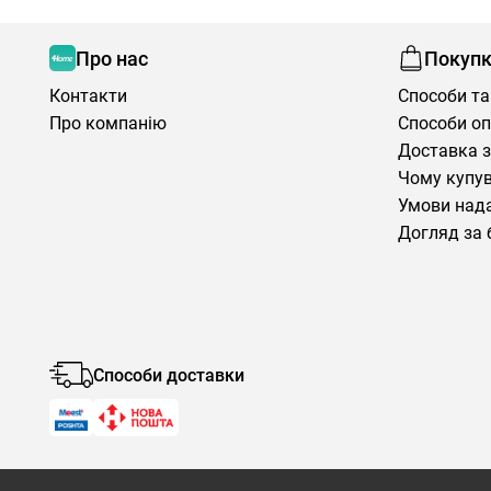
Про нас
Покуп
Контакти
Способи та
Про компанію
Способи о
Доставка з
Чому купув
Умови нада
Догляд за 
Способи доставки