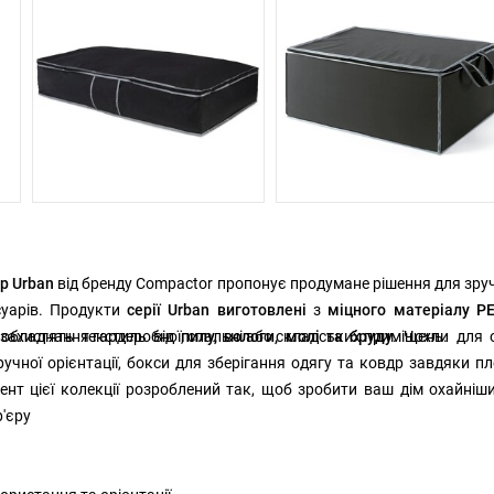
р Urban
від бренду Compactor пропонує продумане рішення для зру
есуарів. Продукти
серії Urban виготовлені
з
міцного матеріалу P
 обладнання гардеробної, спальні або складських приміщень.
і захистять текстиль від
пилу, вологи, молі та бруду
. Чохли для 
ручної орієнтації, бокси для зберігання одягу та ковдр завдяки пл
ент цієї колекції розроблений так, щоб зробити ваш дім охайніш
р'єру