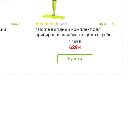
на складі
на складі
1465x
вий
4Home вигідний комплект для
4
прибирання швабра та щітка-скребок
для вікон
1 169 ₴
629
₴
Купити