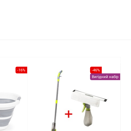
-16%
-46%
Вигідний набір