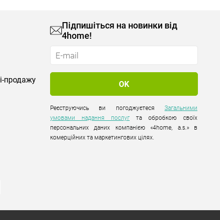
Підпишіться на новинки від
4home!
лі-продажу
Реєструючись ви погоджуєтеся
Загальними
умовами надання послуг
та обробкою своїх
персональних даних компанією «4home, a.s.» в
комерційних та маркетингових цілях.