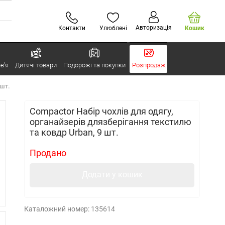
Авторизація
Контакти
Улюблені
Кошик
в’я
Дитячі товари
Подорожі та покупки
Розпродаж
 шт.
Compactor Набір чохлів для одягу,
органайзерів длязберігання текстилю
та ковдр Urban, 9 шт.
Продано
Додати у кошик
Каталожний номер:
135614