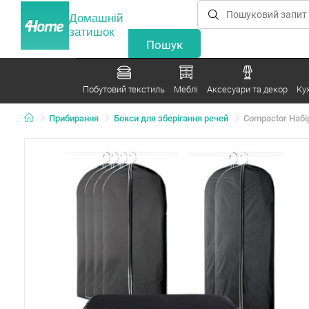
Домашній
затишок
Побутовий текстиль
Меблі
Аксесуари та декор
Ку
Прибирання
Бокси для зберігання речей
Compactor Набір