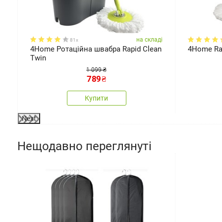
ді
на складі
81x
4Home Ротаційна швабра Rapid Clean
4Home Rap
Twin
1 099 ₴
789
₴
Купити
Next
Нещодавно переглянуті