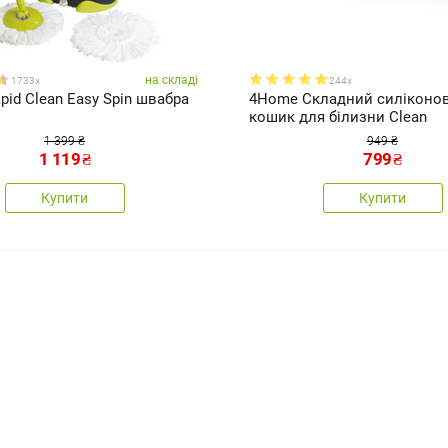
на складі
1733x
244x
id Clean Easy Spin швабра
4Home Складний силіконо
кошик для білизни Clean
1 399 ₴
949 ₴
1 119
₴
799
₴
Купити
Купити