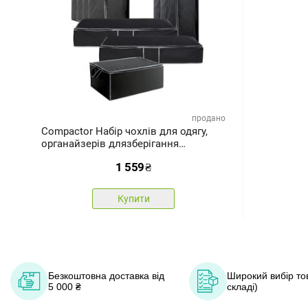
продано
Compactor Набір чохлів для одягу,
органайзерів длязберігання
текстилю та ковдр Urban, 9 шт.
1 559
₴
Купити
Безкоштовна доставка від
Широкий вибір тов
5 000 ₴
складі)