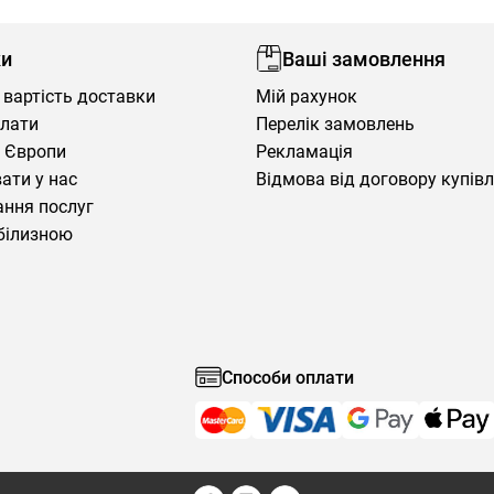
ки
Ваші замовлення
 вартість доставки
Мій рахунок
плати
Перелік замовлень
 Європи
Рекламація
ати у нас
Відмова від договору купів
ння послуг
білизною
Способи оплати