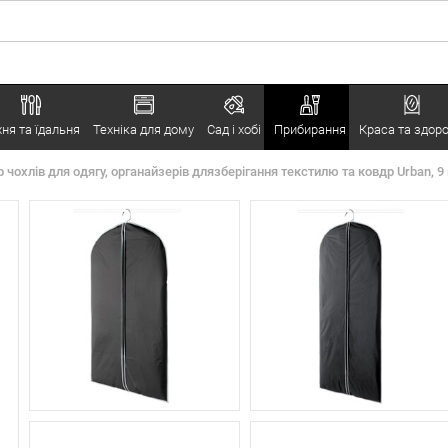
хня та їдальня
Техніка для дому
Сад і хобі
Прибирання
Краса та здоро
 чохлів для одягу, органайзерів длязберігання текстилю та ковдр Urban, 9