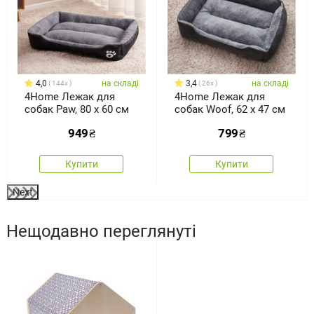
4,0
на складі
3,4
на складі
144x
26x
4Home Лежак для
4Home Лежак для
собак Paw, 80 x 60 см
собак Woof, 62 х 47 см
949
₴
799
₴
Купити
Купити
Next
Нещодавно переглянуті