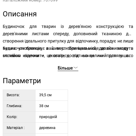
Каталожний номер:
707099
Описання
Будиночок для тварин із дерев'яною конструкцією та
дерев'яними листами спереду, доповнений тканиною для
створення ідеального притулку для відпочинку, порадує не лише
ваших улюбленців, а й вас. Оригінальний дизайн входу з
Будиночок пропонує вашим улюбленцям місце, де вони можуть
мотивом кішечки — це отвір, достатньо великий для вашого
спокійно відпочити, сховатися від сонця чи протягу або
улюбленця, який водночас забезпечує достатню приватність.
переховатися під час гри. Приємним бонусом є зовнішній вигляд
Більше
будиночка, який стане гарним доповненням інтер’єру.
Параметри
Висота:
39,5 см
Глибина:
38 см
Колір:
природній
Матеріал :
деревина