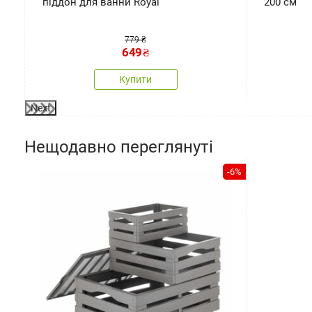
піддон для ванни Royal
200 см
779 ₴
649
₴
Купити
Next
Нещодавно переглянуті
-6%