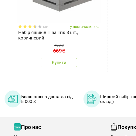
у постачальника
13x
Набір ящиків Tina Tris 3 шт.,
коричневий
709 ₴
669
₴
Купити
Безкоштовна доставка від
Широкий вибір тов
5 000 ₴
складі)
Про нас
Покуп