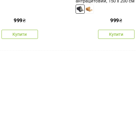
антрацитовий, 150 x 200 см
999
₴
999
₴
Купити
Купити