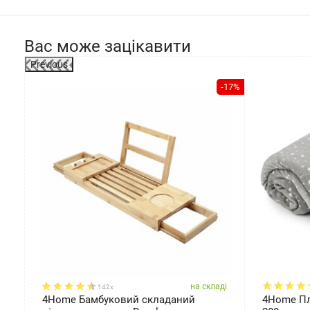
Вас може зацікавити
Previous
-8%
-17%
ді
на складі
142x
4Home Бамбуковий складаний
4Home Пле