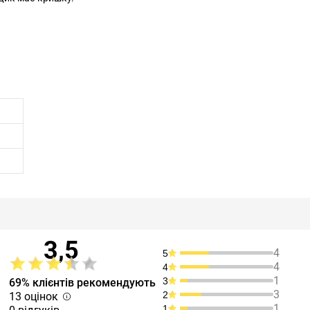
3,5
4
5
4
4
1
3
69% клієнтів рекомендують
3
2
13 оцінок
1
1