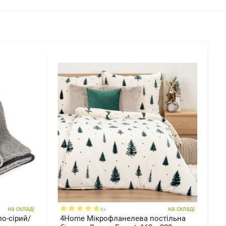
на складі
на складі
6x
о-сірий/
4Home Мікрофланелева постільна
4