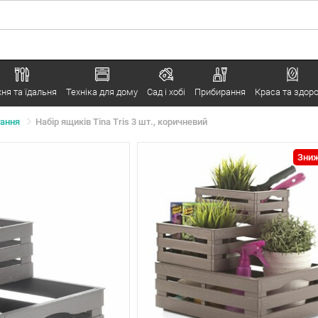
хня та їдальня
Техніка для дому
Сад і хобі
Прибирання
Краса та здоро
гання
Набір ящиків Tina Tris 3 шт., коричневий
Зниж