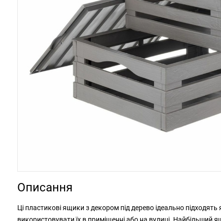
Описання
Ці пластикові ящики з декором під дерево ідеально підходять 
використовувати їх в приміщенні або на вулиці. Найбільший 