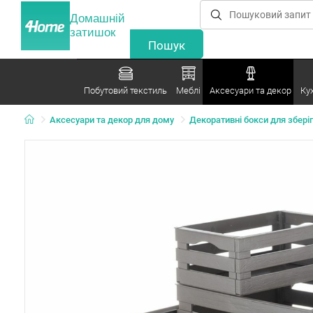
Домашній
затишок
Побутовий текстиль
Меблі
Аксесуари та декор
Ку
Аксесуари та декор для дому
Декоративні бокси для збері