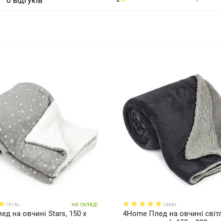
0 відгуків
на складі
1818x
1468x
д на овчині Stars, 150 x
4Home Плед на овчині світл