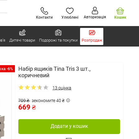
Авторизація
Контакти
Улюблені
Кошик
в’я
Дитячі товари
Подорожі та покупки
Розпродаж
Набір ящиків Tina Tris 3 шт.,
ка -6%
коричневий
13 оцінка
709 ₴
зекономите 40 ₴
669 ₴
Додати у кошик