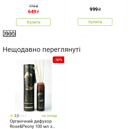
779 ₴
999
₴
649
₴
Купити
Купити
Next
Нещодавно переглянуті
-30%
2,0
на складі
1x
Органічний дифузор
Rose&Peony 100 мл з