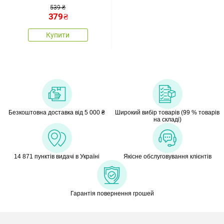
вербовими паличками
539 ₴
379
₴
Купити
Безкоштовна доставка від 5 000 ₴
Широкий вибір товарів (99 % товарів
на складі)
14 871 пунктів видачі в Україні
Якісне обслуговування клієнтів
Гарантія повернення грошей