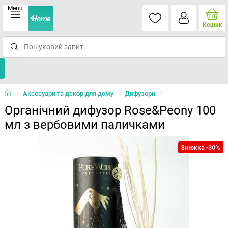
Menu
Кошик
Аксесуари та декор для дому
Дифузори
Органічний дифузор Rose&Peony 100
мл з вербовими паличками
Знижка -30%