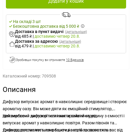
Додати у кошик
На складі 3 шт
Безкоштовна доставка від 5 000 ₴
Доставка в пункт видачі
(детальніше)
від 485 ₴
|
доставимо
четвер 20.8.
Доставка за адресою
(детальніше)
від 479 ₴
|
доставимо
четвер 20.8.
Зробивши покупку ви отримаєте
10 Вдячиків
Каталожний номер:
709508
Описання
Дифузор випускає аромат в навколишнє середовище і створює
ароматну оазу. Він може діяти як емоційний стимулятор,
допомагаючи заспокоїтися і зняти зайвий стрес.
Цей вербовий дифузор поглинає ароматичну рідину з ємності і
випускає аромат у навколишнє повітря. Разом півонія та
троянда допоможуть покращити настрій та захистять вас від
Дифузор поставляється в баночці з кольорового скла з