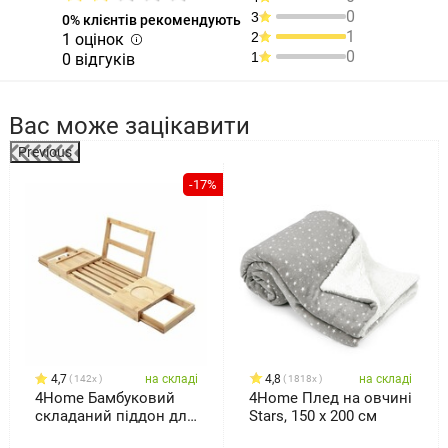
0
3
0% клієнтів рекомендують
1
2
1 оцінок
0
1
0 відгуків
Вас може зацікавити
Previous
%
-17%
4,7
на складі
4,8
на складі
142x
1818x
4Home Бамбуковий
4Home Плед на овчині
складаний піддон для
Stars, 150 x 200 см
ванни Royal