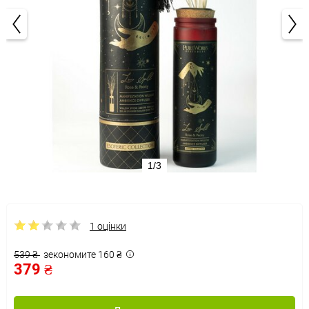
1/3
1 оцінки
539 ₴
зекономите 160 ₴
379 ₴