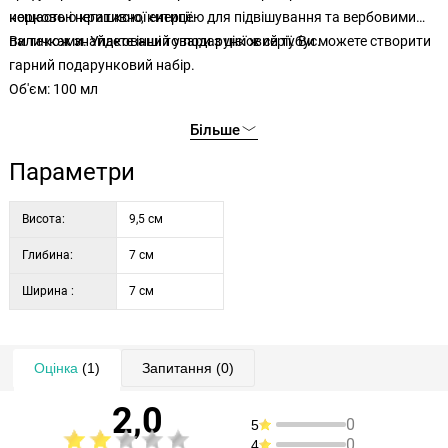
нещасть і негативної енергії.
корковою кришкою, китицею для підвішування та вербовими
паличками. Упакований у подарунковий тубус.
Ви також знайдете інші товари з цієї ж серії. Ви можете створити
гарний подарунковий набір.
Об'єм: 100 мл
Більше
Параметри
Висота:
9,5 см
Глибина:
7 см
Ширина :
7 см
Оцінка
(1)
Запитання
(0)
2,0
0
5
0
4