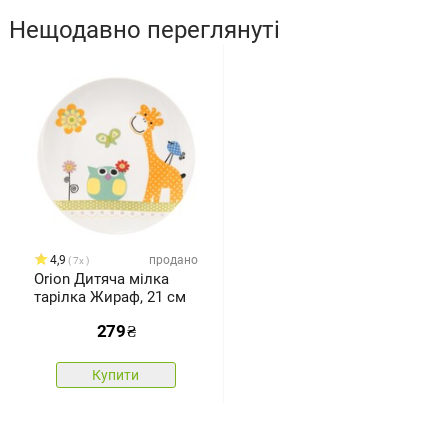
Нещодавно переглянуті
4,9
продано
7x
Orion Дитяча мілка
тарілка Жираф, 21 см
279
₴
Купити