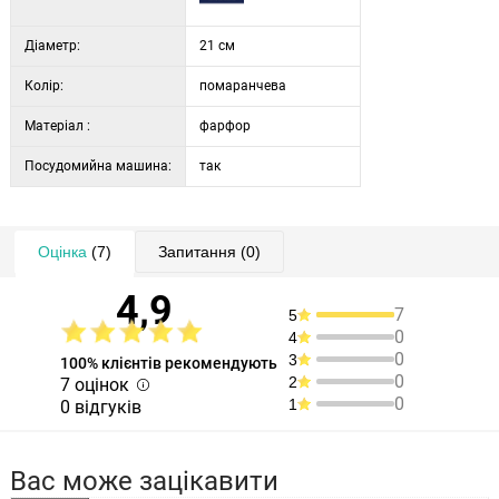
Діаметр:
21 см
Колір:
помаранчева
Матеріал :
фарфор
Посудомийна машина:
так
Оцінка
(7)
Запитання
(0)
4,9
7
5
0
4
0
3
100% клієнтів рекомендують
0
2
7 оцінок
0
1
0 відгуків
Вас може зацікавити