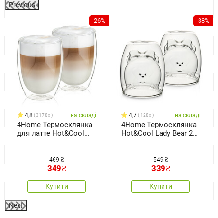
Previous
%
-26%
-38%
4,8
на складі
4,7
на складі
3178x
128x
4Home Термосклянка
4Home Термосклянка
для латте Hot&Cool
Hot&Cool Lady Bear 250
350 мл, 2 шт.
мл, 2 шт.
469 ₴
549 ₴
349
₴
339
₴
Купити
Купити
Next