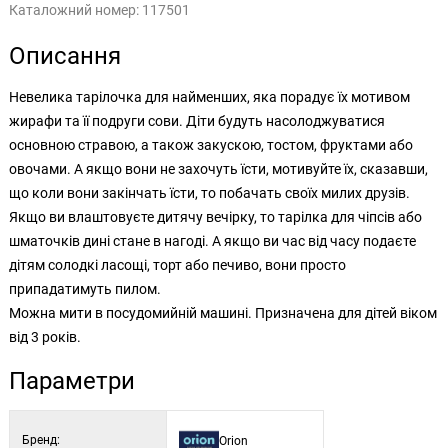
Каталожний номер:
117501
Описання
Невелика тарілочка для найменших, яка порадує їх мотивом
жирафи та її подруги сови. Діти будуть насолоджуватися
основною стравою, а також закускою, тостом, фруктами або
овочами. А якщо вони не захочуть їсти, мотивуйте їх, сказавши,
що коли вони закінчать їсти, то побачать своїх милих друзів.
Якщо ви влаштовуєте дитячу вечірку, то тарілка для чіпсів або
шматочків дині стане в нагоді. А якщо ви час від часу подаєте
дітям солодкі ласощі, торт або печиво, вони просто
припадатимуть пилом.
Можна мити в посудомийній машині. Призначена для дітей віком
від 3 років.
Параметри
Бренд:
Orion