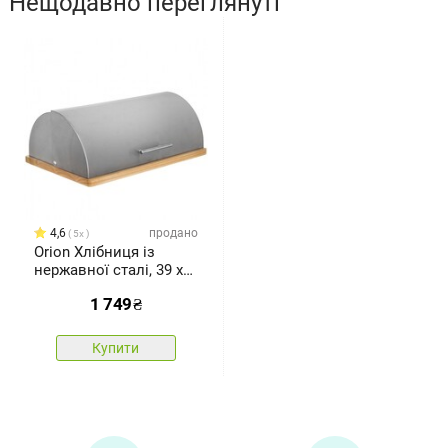
Нещодавно переглянуті
4,6
продано
5x
Orion Хлібниця із
нержавної сталі, 39 x
28 x 15 см
1 749
₴
Купити