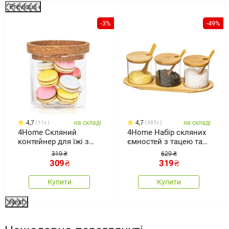
Previous
-3%
-49%
4,7
на складі
4,7
на складі
11x
397x
4Home Скляний
4Home Набір скляних
контейнер для їжі з
ємностей з тацею та
кришкою Cork, 450 мл
ложками Bamboo, 310
319 ₴
629 ₴
мл
309
₴
319
₴
Купити
Купити
Next