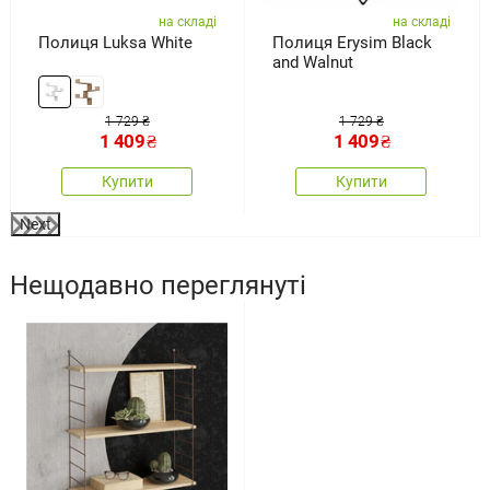
на складі
на складі
Полиця Luksa White
Полиця Erysim Black
and Walnut
1 729 ₴
1 729 ₴
1 409
₴
1 409
₴
Купити
Купити
Next
Нещодавно переглянуті