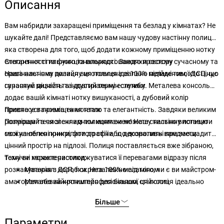
Описання
Вам набридли захаращені приміщення та безлад у кімнатах? Не
шукайте далі! Представляємо вам нашу чудову настінну полицю,
яка створена для того, щоб додати кожному приміщенню нотку
елегантності та функціональності. Завдяки своєму сучасному та
Створення стильного та впорядкованого простору
оригінальному дизайну ця полиця ідеально підійде тим, хто цінує
Наша настінна полиця виготовлена зі 100% меламінової ДСП, що
сучасний дизайн та індустріальну естетику.
гарантує міцність та довгий термін служби. Металева консоль
додає вашій кімнаті нотку вишуканості, а дубовий колір
привнесе в приміщення тепло та елегантність. Завдяки великим
Проста установка та монтаж
розмірам та численним полицям ви можете стильно виставити
Попрощайтеся зі складним монтажем! Нашу настінну полицю
свої улюблені книги, фотографії або декоративні предмети.
можна легко прикріпити до стіни, що дозволить вам заощадити
цінний простір на підлозі. Полиця поставляється вже зібраною,
тому ви можете насолоджуватися її перевагами відразу після
Технічні характеристики:
розпакування з коробки. Незалежно від того, чи є ви майстром-
Матеріал: ДСП, покрита 100% меламіном
аматором або зайнятим професіоналом, ця полиця ідеально
Металевий кронштейн для більшої стійкості
підходить для всіх, хто шукає безпроблемну установку.
Товщина: 18 мм
Більше
Ширина: 72 см
Висота: 85 см
Параметри