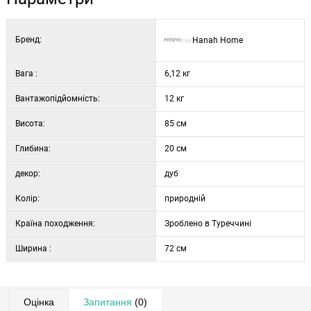
Глибина: 20 см
Колір: дуб
Бренд:
Hanah Home
Вага :
6,12 кг
Вантажопідйомність:
12 кг
Висота:
85 см
Глибина:
20 см
декор:
дуб
Колір:
природній
Країна походження:
Зроблено в Туреччині
Ширина :
72 см
Оцінка
Запитання
(0)