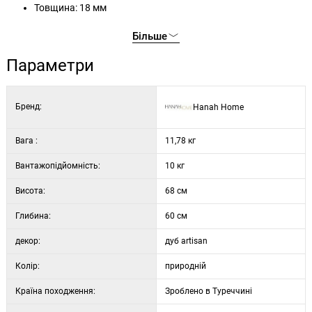
Товщина: 18 мм
Ширина: 68 см
Більше
Висота: 68 см
Глибина: 60 см
Параметри
Колір: дуб сонома
Бренд:
Hanah Home
Вага :
11,78 кг
Вантажопідйомність:
10 кг
Висота:
68 см
Глибина:
60 см
декор:
дуб artisan
Колір:
природній
Країна походження:
Зроблено в Туреччині