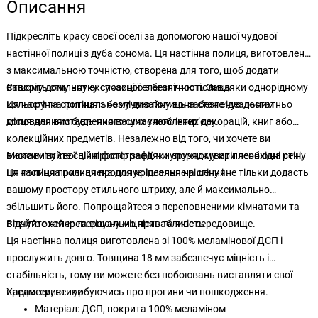
Описання
Підкресліть красу своєї оселі за допомогою нашої чудової
настінної полиці з дуба сонома. Ця настінна полиця, виготовлена
з максимальною точністю, створена для того, щоб додати
вашому дому нотку сучасної елегантності. Завдяки однорідному
Створіть стильну експозицію з безліччю полиць
кольору та оригінальному дизайну вона стане ідеальним
Ця настінна полиця з безліччю полиць забезпечує достатньо
доповненням будь-якого сучасного інтер’єру.
місця для виставлення ваших улюблених декорацій, книг або
колекційних предметів. Незалежно від того, чи хочете ви
виставити свої цінні фотографії, чи упорядкувати необхідні речі,
Максимізуйте свій простір завдяки зручному кріпленню на стіну
ця настінна полиця пропонує ідеальне рішення.
Ця полиця призначена для кріплення на стіну і не тільки додасть
вашому простору стильного штриху, але й максимально
збільшить його. Попрощайтеся з переповненими кімнатами та
вітайте охайне та візуально привабливе середовище.
Відчуйте неперевершену міцність та якість
Ця настінна полиця виготовлена зі 100% меламінової ДСП і
прослужить довго. Товщина 18 мм забезпечує міцність і
стабільність, тому ви можете без побоювань виставляти свої
предмети, не турбуючись про прогини чи пошкодження.
Характеристики:
Матеріал: ДСП, покрита 100% меламіном