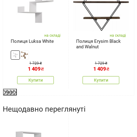
на складі
на складі
Полиця Luksa White
Полиця Erysim Black
and Walnut
1 729 ₴
1 729 ₴
1 409
₴
1 409
₴
Купити
Купити
Next
Нещодавно переглянуті