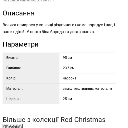
Каталожний номер:
704171
Описання
Велика прикраса у вигляді різдвяного гнома порадує і вас, і
ваших дітей. У нього біла борода та довга шапка.
Параметри
Висота:
95 см
Глибина:
23,5 см
Колір:
червона
Матеріал :
суміш текстильних матеріалів
Ширина :
25 см
Більше з колекції
Red Christmas
Previous