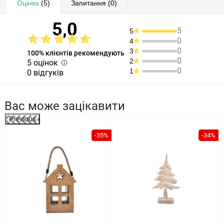
Оцінка
(5)
Запитання
(0)
5,0
5
5
0
4
0
3
100% клієнтів рекомендують
0
2
5 оцінок
0
1
0 відгуків
Вас може зацікавити
Previous
%
-35%
-34%