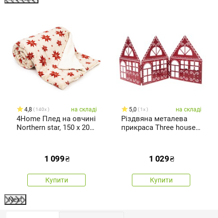
%
4,8
на складі
5,0
на складі
140x
1x
4Home Плед на овчині
Різдвяна металева
Northern star, 150 x 200
прикраса Three houses
см
червона,50 x 20 x 2,5
см
1 099
₴
1 029
₴
Купити
Купити
Next