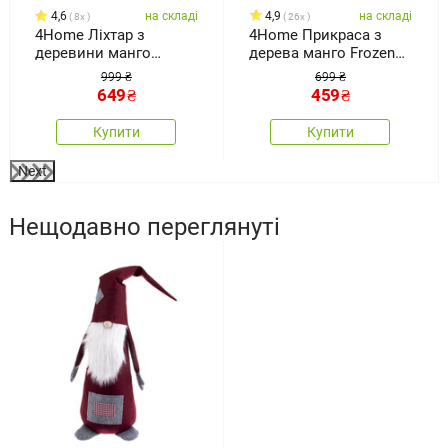
4,6
на складі
4,9
на складі
8x
26x
4Home Ліхтар з
4Home Прикраса з
деревини манго
дерева манго Frozen
Shining Star, 18 x 15 x
Tree, 30 см
999 ₴
699 ₴
25 см
649
₴
459
₴
Купити
Купити
Next
Нещодавно переглянуті