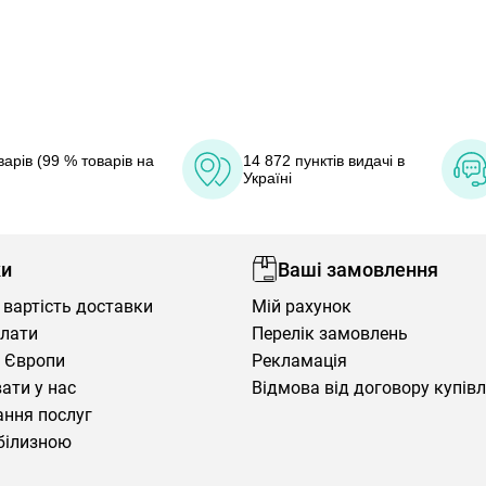
арів (99 % товарів на
14 872 пунктів видачі в
Україні
ки
Ваші замовлення
 вартість доставки
Мій рахунок
плати
Перелік замовлень
 Європи
Рекламація
ати у нас
Відмова від договору купів
ння послуг
білизною