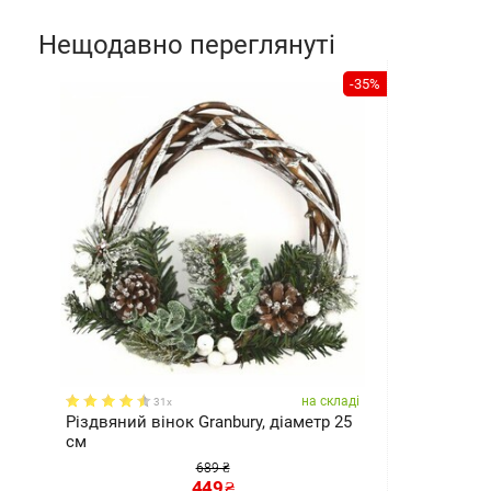
Нещодавно переглянуті
-35%
на складі
31x
Різдвяний вінок Granbury, діаметр 25
см
689 ₴
449
₴