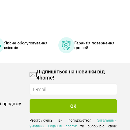
Якісне обслуговування
Гарантія повернення
клієнтів
грошей
Підпишіться на новинки від
4home!
лі-продажу
Реєструючись ви погоджуєтеся
Загальними
умовами надання послуг
та обробкою своїх