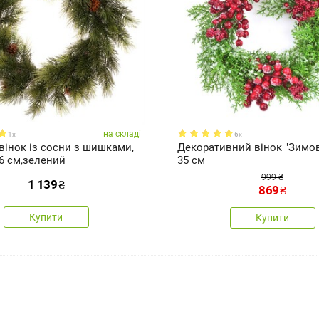
на складі
1x
6x
вінок із сосни з шишками,
Декоративний вінок "Зимові
6 см,зелений
35 см
999 ₴
1 139
₴
869
₴
Купити
Купити