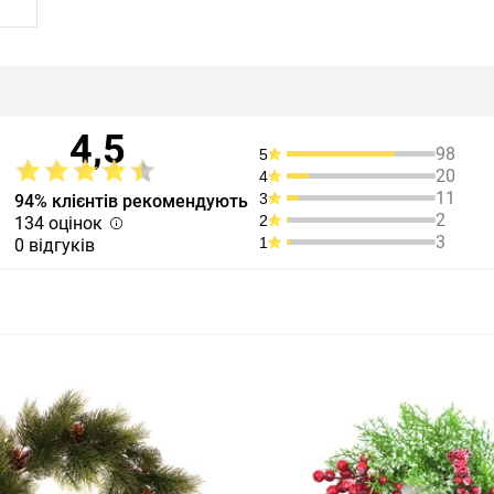
4,5
98
5
20
4
11
3
94% клієнтів рекомендують
2
2
134 оцінок
3
1
0 відгуків