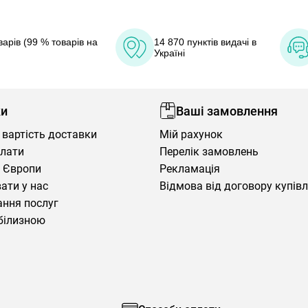
арів (99 % товарів на
14 870 пунктів видачі в
Україні
ки
Ваші замовлення
 вартість доставки
Мій рахунок
плати
Перелік замовлень
 Європи
Рекламація
ати у нас
Відмова від договору купів
ння послуг
білизною