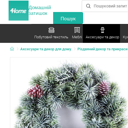
Домашній
затишок
Побутовий текстиль
Меблі
Аксесуари та декор
Ку
Аксесуари та декор для дому
Різдвяний декор та прикраси