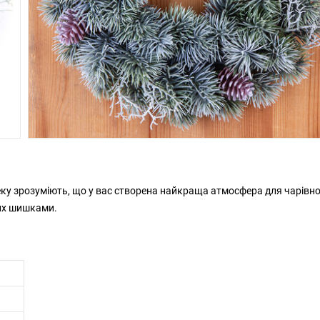
далеку зрозуміють, що у вас створена найкраща атмосфера для чарівн
них шишками.