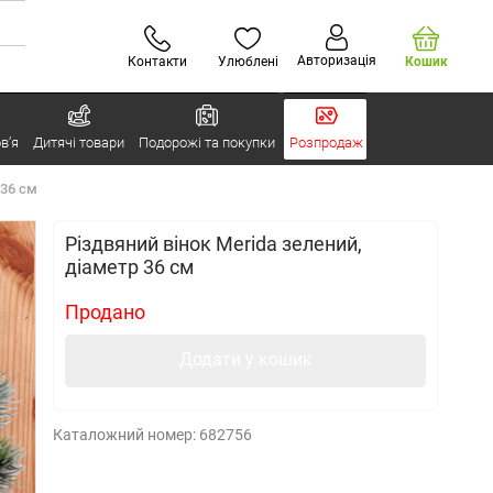
Авторизація
Контакти
Улюблені
Кошик
в’я
Дитячі товари
Подорожі та покупки
Розпродаж
 36 см
Різдвяний вінок Merida зелений,
діаметр 36 см
Продано
Додати у кошик
Каталожний номер:
682756