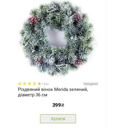
продано
134x
Різдвяний вінок Merida зелений,
діаметр 36 см
399
₴
Купити