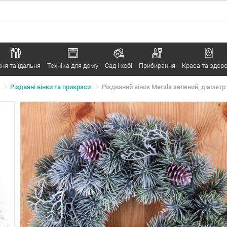
хня та їдальня
Техніка для дому
Сад і хобі
Прибирання
Краса та здоро
Різдвяні вінки та прикраси
Різдвяний вінок Merida зелений, діаметр