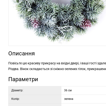
Описання
Повісьте цю красиву прикрасу на вхідні двері, і ваші гості з
Різдва. Вінок складається зі сніжно-зелених гілок, прикраше
Параметри
Діаметр:
36 см
Колір:
зелена