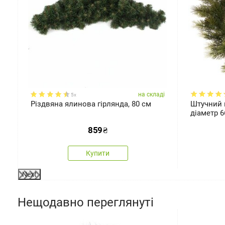
ді
на складі
5x
Різдвяна ялинова гірлянда, 80 см
Штучний 
діаметр 6
859
₴
Купити
Next
Нещодавно переглянуті