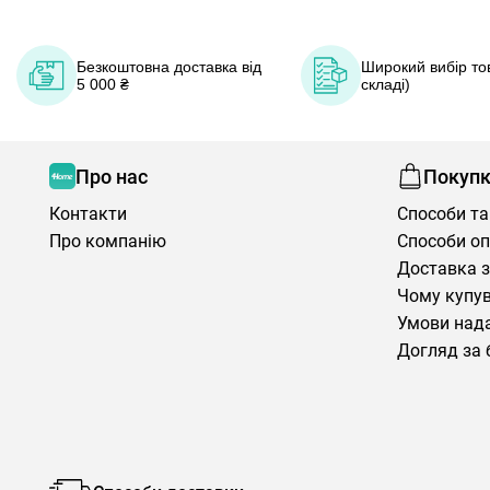
Безкоштовна доставка від
Широкий вибір тов
5 000 ₴
складі)
Про нас
Покуп
Контакти
Способи та
Про компанію
Способи о
Доставка з
Чому купув
Умови нада
Догляд за 