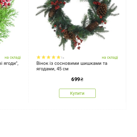
на складі
на складі
1x
 ягоди",
Вінок із сосновими шишками та
Р
ягодами, 45 см
с
699
₴
Купити