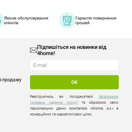
Якісне обслуговування
Гарантія повернення
клієнтів
грошей
Підпишіться на новинки від
4home!
лі-продажу
Реєструючись ви погоджуєтеся
Загальними
умовами надання послуг
та обробкою своїх
персональних даних компанією «4home, a.s.» в
комерційних та маркетингових цілях.