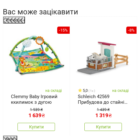
Вас може зацікавити
Previous
%
-15%
-8%
на складі
5,0
на складі
1x
Clemmy Baby Ігровий
Schleich 42569
ккилимок з дугою
Прибудова до стайні
для коней
1 939 ₴
1 439 ₴
1 639
₴
1 319
₴
Купити
Купити
Next