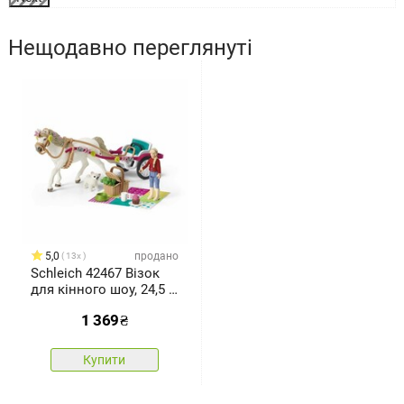
Нещодавно переглянуті
5,0
продано
13x
Schleich 42467 Візок
для кінного шоу, 24,5 x
19 x 6,6 см
1 369
₴
Купити