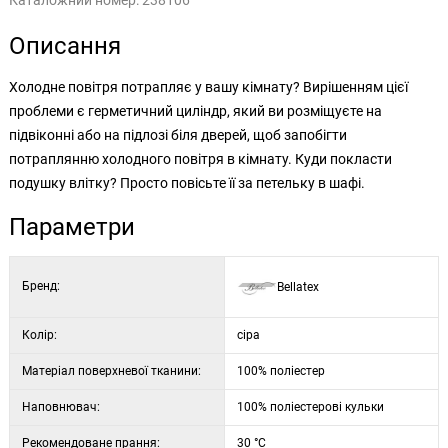
Каталожний номер:
238106
Описання
Холодне повітря потрапляє у вашу кімнату? Вирішенням цієї
проблеми є герметичний циліндр, який ви розміщуєте на
підвіконні або на підлозі біля дверей, щоб запобігти
потраплянню холодного повітря в кімнату. Куди покласти
подушку влітку? Просто повісьте її за петельку в шафі.
Параметри
Бренд:
Bellatex
Колір:
сіра
Матеріал поверхневої тканини:
100% поліестер
Наповнювач:
100% поліестерові кульки
Рекомендоване прання:
30 °C