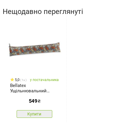
Нещодавно переглянуті
5,0
у постачальника
1x
Bellatex
Ущільнювальний
циліндр LIN Динозавр,
549
₴
15 x 85 см
Купити