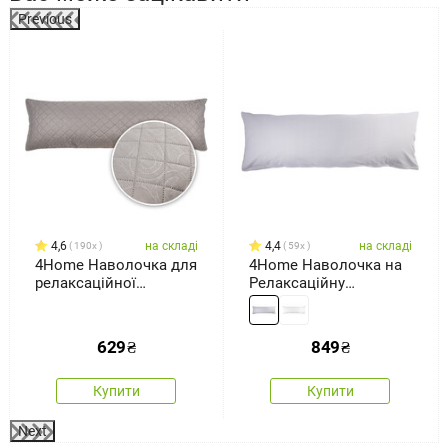
Previous
%
4,6
на складі
4,4
на складі
190x
59x
4Home Наволочка для
4Home Наволочка на
релаксаційної
Релаксаційну
подушки- обіймашки
подушку-обіймашку,
Orient сірий, 50 x 150
світло-сірий, 55 x 180
см
см
629
₴
849
₴
Купити
Купити
Next