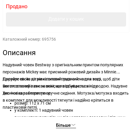
Продано
Додати у кошик
Каталожний номер:
695756
Описання
Надувний човен Bestway з оригінальним принтом популярних
персонажів Mickey має приємний рожевий дизайн з Minnie.
Прозоре вікно на рівні голови призначене для того, щоб діти
Даруйте своїм дітям казковий ледачий час на воді.
могли спостерігати за всім, що відбувається під водою. Надувне
Виготовлений з високоякісного та міцного вінілу.
дно човна забезпечує зручне сидіння. Мотузка/мотузка входить
Технічні характеристики:
в комплект для можливості тягнути і надійно кріпиться в
розмір: 112 х 71 см
пластиковій петлі.
у комплекті: 1 надувний човен
використовувати тільки під наглядом дорослих і тільки у
воді на глибині, де дитині комфортно
Більше
рекомендований вік: 3-6 років