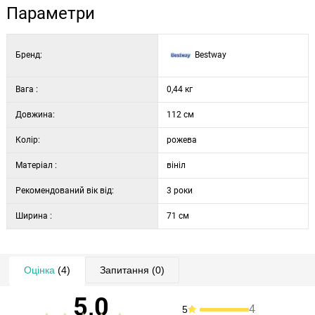
Параметри
Бренд:
Bestway
Вага :
0,44 кг
Довжина:
112 см
Колір:
рожева
Матеріал :
вініл
Рекомендований вік від:
3 роки
Ширина :
71 см
Оцінка
(4)
Запитання
(0)
5,0
4
5