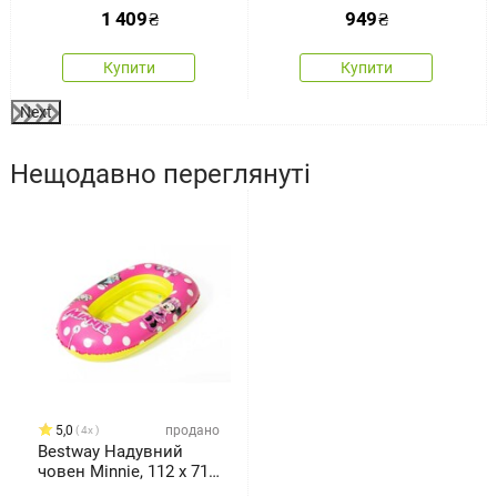
1 409
₴
949
₴
Купити
Купити
Next
Нещодавно переглянуті
5,0
продано
4x
Bestway Надувний
човен Minnie, 112 x 71
см, 3 - 6 років