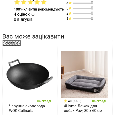
0
4
0
3
100% клієнтів рекомендують
0
2
4 оцінок
0
1
0 відгуків
Вас може зацікавити
Previous
%
на складі
4,0
на складі
144x
Чавунна сковорода
4Home Лежак для
WOK Culinaria
собак Paw, 80 x 60 см