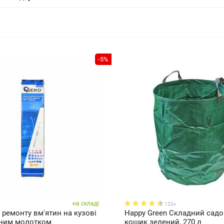
-5%
на складі
122x
 ремонту вм'ятин на кузові
Happy Green Складний сад
тним молотком
кошик зелений, 270 л