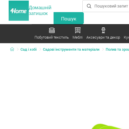
Домашній
затишок
Побутовий текстиль
Меблі
Аксесуари та декор
Ку
Сад і хобі
Садові інструменти та матеріали
Полив та зр