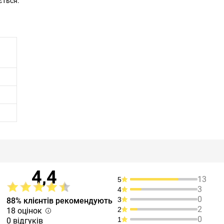
ється.
4,4
13
5
3
4
0
3
88% клієнтів рекомендують
2
2
18 оцінок
0
1
0 відгуків