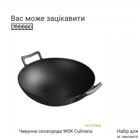
Вас може зацікавити
Previous
-6%
ді
на складі
Чавунна сковорода WOK Culinaria
Набір для
зі зворо