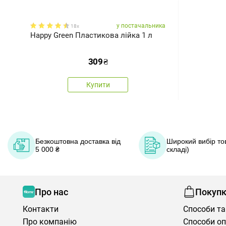
у постачальника
18x
Happy Green Пластикова лійка 1 л
309
₴
Купити
Безкоштовна доставка від
Широкий вибір тов
5 000 ₴
складі)
Про нас
Покуп
Контакти
Способи та
Про компанію
Способи о