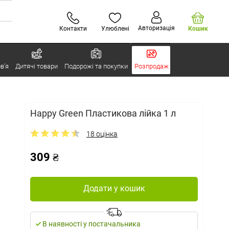
Авторизація
Контакти
Улюблені
Кошик
в’я
Дитячі товари
Подорожі та покупки
Розпродаж
Happy Green Пластикова лійка 1 л
18 оцінка
309 ₴
Додати у кошик
В наявності у постачальника