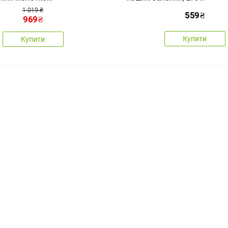
1 019 ₴
559
₴
969
₴
Купити
Купити