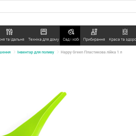
хня та їдальня
Техніка для дому
Сад і хобі
Прибирання
Краса та здоро
ошення
Інвентар для поливу
Happy Green Пластикова лійка 1 л