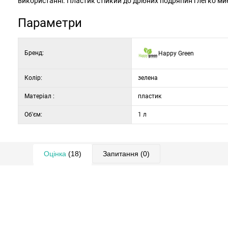
використанні. Пластик стійкий до дрібних подряпин і легко ми
Параметри
Бренд:
Happy Green
Колір:
зелена
Матеріал :
пластик
Об'єм:
1 л
Оцінка
(18)
Запитання
(0)