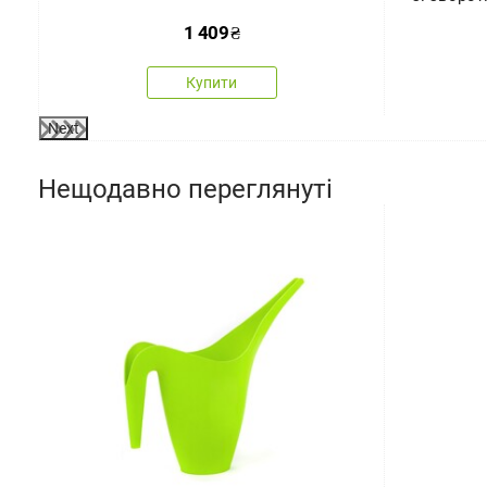
1 409
₴
Купити
Next
Нещодавно переглянуті