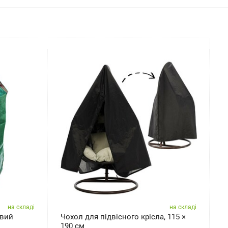
на складі
на складі
овий
Чохол для підвісного крісла, 115 ×
С
190 см