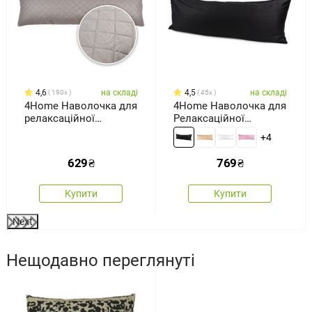
4,6
на складі
4,5
на складі
190x
45x
4Home Наволочка для
4Home Наволочка для
релаксаційної
Релаксаційної
подушки- обіймашки
подушки -обіймашки
+4
Orient сірий, 50 x 150
сатин чорний, 50 x 150
см
см
629
₴
769
₴
Купити
Купити
Next
Нещодавно переглянуті