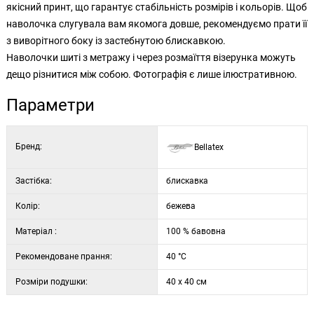
якісний принт, що гарантує стабільність розмірів і кольорів. Щоб
наволочка слугувала вам якомога довше, рекомендуємо прати її
з виворітного боку із застебнутою блискавкою.
Наволочки шиті з метражу і через розмаїття візерунка можуть
дещо різнитися між собою. Фотографія є лише ілюстративною.
Параметри
Бренд:
Bellatex
Застібка:
блискавка
Колір:
бежева
Матеріал :
100 % бавовна
Рекомендоване прання:
40 °C
Розміри подушки:
40 x 40 см