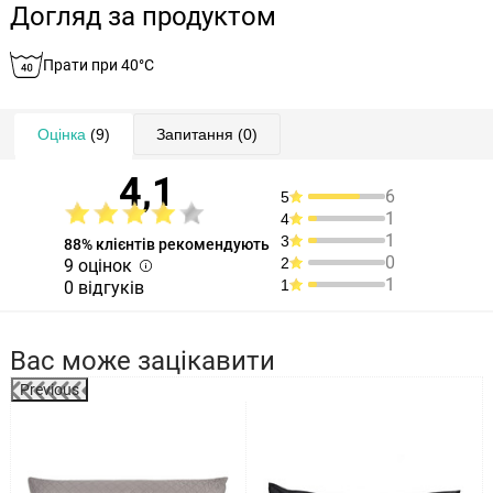
Догляд за продуктом
Прати при 40°C
Оцінка
(9)
Запитання
(0)
4,1
6
5
1
4
1
3
88% клієнтів рекомендують
0
2
9 оцінок
1
1
0 відгуків
Вас може зацікавити
Previous