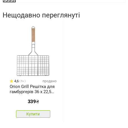
Нещодавно переглянуті
4,6
продано
5x
Orion Grill Решітка для
гамбургерів 36 х 22,5
см
339
₴
Купити