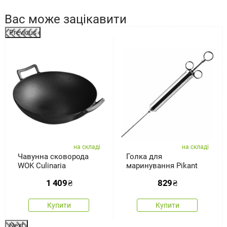
Вас може зацікавити
Previous
%
на складі
на складі
Чавунна сковорода
Голка для
WOK Culinaria
маринування Pikant
1 409
₴
829
₴
Купити
Купити
Next