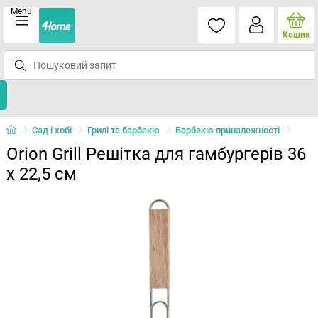
Menu
Кошик
Сад і хобі
Грилі та барбекю
Барбекю приналежності
Orion Grill Решітка для гамбургерів 36
х 22,5 см