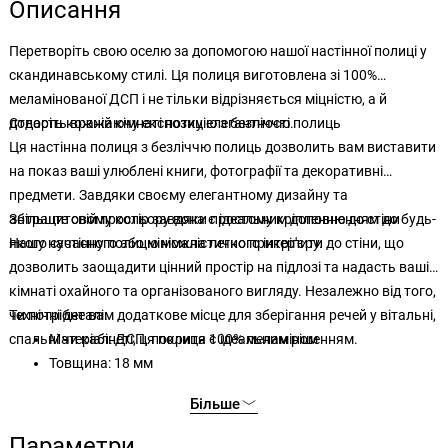
Описання
Перетворіть свою оселю за допомогою нашої настінної полиці у
скандинавському стилі. Ця полиця виготовлена зі 100%
меламінованої ДСП і не тільки відрізняється міцністю, а й
додасть кожній кімнаті нотку елегантності.
Створіть вражаючу експозицію з безліччю полиць
Ця настінна полиця з безліччю полиць дозволить вам виставити
на показ ваші улюблені книги, фотографії та декоративні
предмети. Завдяки своєму елегантному дизайну та
антрацитовому кольору вона є ідеальним доповненням до будь-
Збільште свій простір завдяки простому кріпленню до стіни
якого сучасного або мінімалістичного інтер'єру.
Нашу настінну полицю можна легко прикріпити до стіни, що
дозволить заощадити цінний простір на підлозі та надасть вашій
кімнаті охайного та організованого вигляду. Незалежно від того,
чи потрібне вам додаткове місце для зберігання речей у вітальні,
Технічні деталі:
спальні чи кабінеті, ця полиця є ідеальним рішенням.
Матеріал: ДСП, покрита 100% меламіном
Товщина: 18 мм
Розміри великої полиці: Ширина: 116 см, висота: 45 см,
Більше
глибина: 20 см
Розміри меншої полиці: Ширина: 29,5 см, висота: 29,5 см,
Параметри