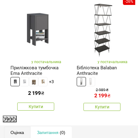
%
-26%
у постачальника
у постачальника
Приліжкова тумбочка
Бібліотека Balaban
Ema Anthracite
Anthracite
+3
2 989 ₴
2 199
₴
2 199
₴
Купити
Купити
Next
Оцінка
Запитання
(0)