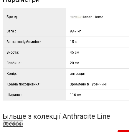
глибина: 20 см
Колір: антрацитовий
Бренд:
Hanah Home
Вага :
9,47 кг
Вантажопідйомність:
15 кг
Висота:
45 см
Глибина:
20 см
Колір:
антрацит
Країна походження:
Зроблено в Туреччині
Ширина :
116 см
Більше з колекції
Anthracite Line
Previous