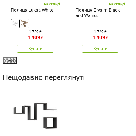
на складі
на складі
Полиця Luksa White
Полиця Erysim Black
and Walnut
1 729 ₴
1 729 ₴
1 409
₴
1 409
₴
Купити
Купити
Next
Нещодавно переглянуті