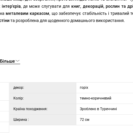
інтер'єрів
, де може слугувати для
книг, декорацій, рослин та др
ена
металевим каркасом
, що забезпечує стабільність і тривалий т
стіни
та розроблена для щоденного домашнього використання.
Більше
декор:
горіх
Колір:
темно-коричневий
Країна походження:
Зроблено в Туреччині
Ширина :
72 см