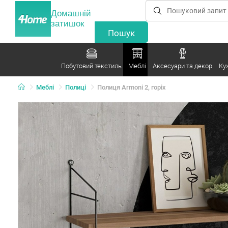
Домашній
затишок
Побутовий текстиль
Меблі
Аксесуари та декор
Ку
Меблі
Полиці
Полиця Armoni 2, горіх