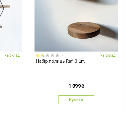
на складі
на складі
1x
Набір полиць Raf, 3 шт.
Н
б
1 099
₴
Купити