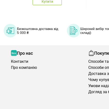
Купити
Безкоштовна доставка від
Широкий вибір тов
5 000 ₴
складі)
Про нас
Покуп
Контакти
Способи та
Про компанію
Способи о
Доставка з
Чому купув
Умови нада
Догляд за 