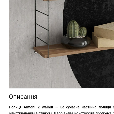
Описання
Полиця Armoni 2 Walnut
— це
сучасна настінна полиця 
індустріальним відтінком. Дворівнева конструкція пропонує б