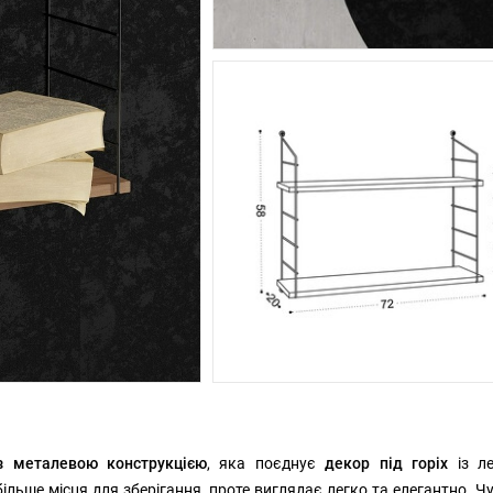
з металевою конструкцією
, яка поєднує
декор під горіх
із л
ільше місця для зберігання, проте виглядає легко та елегантно. Ч