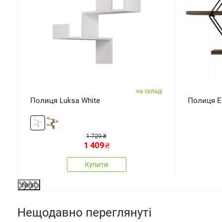
ді
на складі
Полиця Luksa White
Полиця Er
1 729 ₴
1 409
₴
Купити
Next
Нещодавно переглянуті