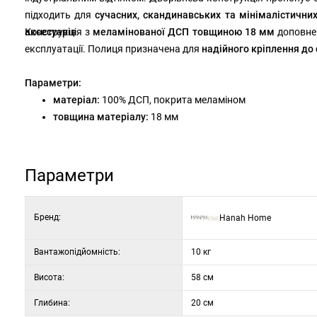
підходить для
сучасних, скандинавських та мінімалістичних 
аксесуарів
Конструкція з
.
меламінованої ДСП товщиною 18 мм
доповн
експлуатації. Полиця призначена для
надійного кріплення до 
Параметри:
матеріал:
100% ДСП, покрита меламіном
товщина матеріалу:
18 мм
колір:
горіх
ширина:
72 см
висота:
58 см
Параметри
глибина:
20 см
Бренд:
Hanah Home
Вантажопідйомність:
10 кг
Висота:
58 см
Глибина:
20 см