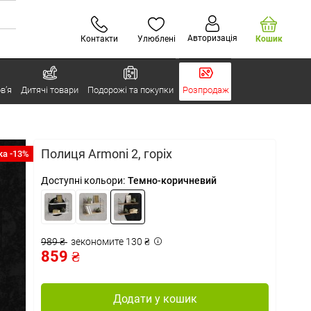
Авторизація
Контакти
Улюблені
Кошик
в’я
Дитячі товари
Подорожі та покупки
Розпродаж
Полиця Armoni 2, горіх
а -13%
Доступні кольори:
Темно-коричневий
989 ₴
зекономите 130 ₴
859 ₴
Додати у кошик