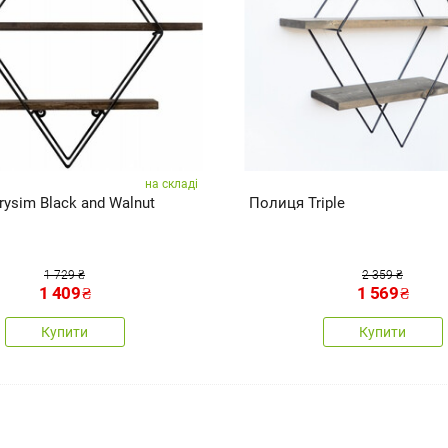
на складі
ysim Black and Walnut
Полиця Triple
1 729 ₴
2 359 ₴
1 409
₴
1 569
₴
Купити
Купити