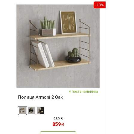
-13%
у постачальника
Полиця Armoni 2 Oak
989 ₴
859
₴