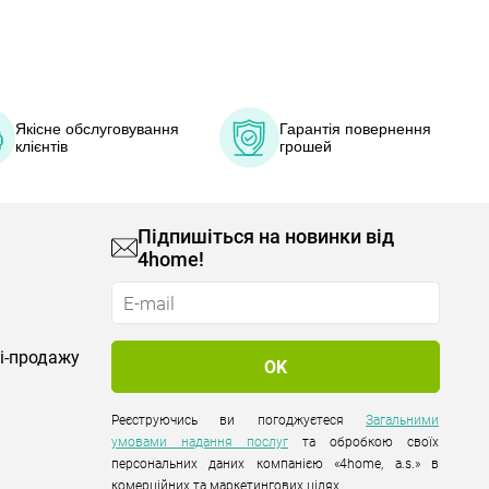
Якісне обслуговування
Гарантія повернення
клієнтів
грошей
Підпишіться на новинки від
4home!
лі-продажу
Реєструючись ви погоджуєтеся
Загальними
умовами надання послуг
та обробкою своїх
персональних даних компанією «4home, a.s.» в
комерційних та маркетингових цілях.