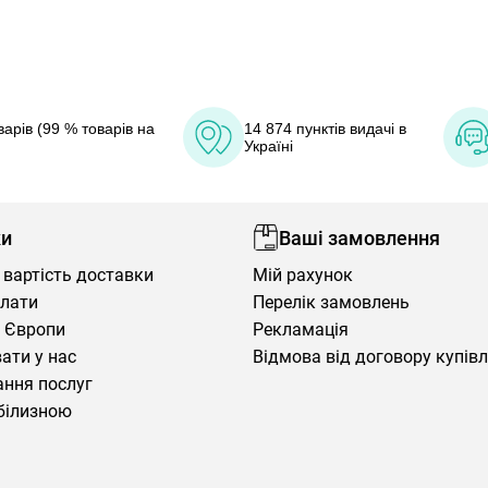
арів (99 % товарів на
14 874 пунктів видачі в
Україні
ки
Ваші замовлення
 вартість доставки
Мій рахунок
плати
Перелік замовлень
 Європи
Рекламація
ати у нас
Відмова від договору купів
ння послуг
білизною