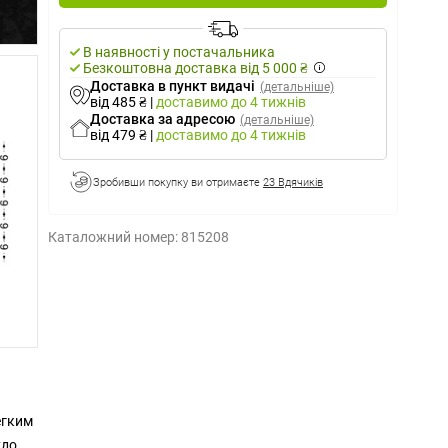
В наявності у постачальника
Безкоштовна доставка від 5 000 ₴
Доставка в пункт видачі
(детальніше)
від 485 ₴
|
доставимо
до 4 тижнів
Доставка за адресою
(детальніше)
від 479 ₴
|
доставимо
до 4 тижнів
Зробивши покупку ви отримаєте
23 Вдячиків
Каталожний номер:
815208
егким
удово