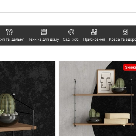
хня та їдальня
Техніка для дому
Сад і хобі
Прибирання
Краса та здоро
Знижк