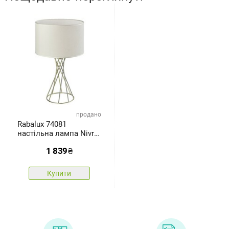
продано
Rabalux 74081
настільна лампа Nivra,
золота
1 839
₴
Купити