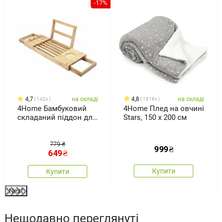
%
-17%
4,7
на складі
4,8
на складі
142x
1818x
4Home Бамбуковий
4Home Плед на овчині
складаний піддон для
Stars, 150 x 200 см
ванни Royal
779 ₴
999
₴
649
₴
Купити
Купити
Next
Нещодавно переглянуті