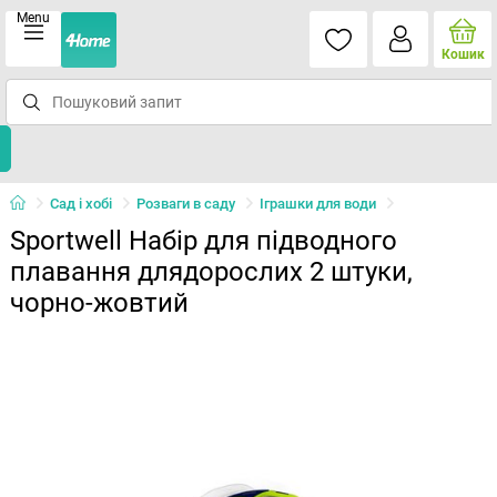
Menu
Кошик
Сад і хобі
Розваги в саду
Іграшки для води
Sportwell Набір для підводного
плавання длядорослих 2 штуки,
чорно-жовтий