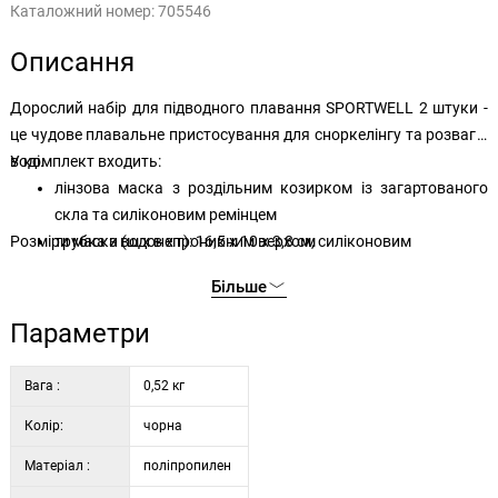
Каталожний номер:
705546
Описання
Дорослий набір для підводного плавання SPORTWELL 2 штуки -
це чудове плавальне пристосування для сноркелінгу та розваг у
воді.
У комплект входить:
лінзова маска з роздільним козирком із загартованого
скла та силіконовим ремінцем
Розміри маски (ш х в х г): 16,5 х 10 х 3,8 см
трубка з водонепроникним верхом, силіконовим
промивним клапаном та силіконовим загубником
Більше
Параметри
Вага :
0,52 кг
Колір:
чорна
Матеріал :
поліпропилен