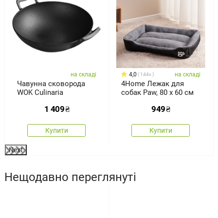
на складі
4,0
на складі
144x
Чавунна сковорода
4Home Лежак для
WOK Culinaria
собак Paw, 80 x 60 см
1 409
₴
949
₴
Купити
Купити
Next
Нещодавно переглянуті