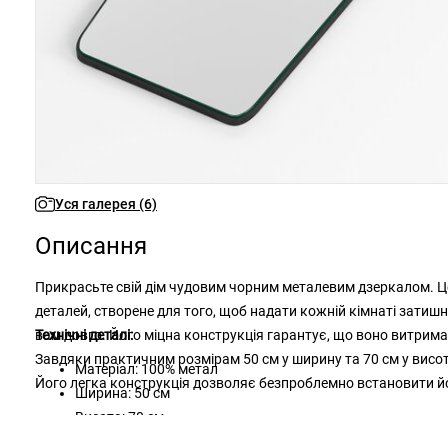
Уся галерея (6)
Описання
Прикрасьте свій дім чудовим чорним металевим дзеркалом. Ц
деталей, створене для того, щоб надати кожній кімнаті затиш
вам довго. Його міцна конструкція гарантує, що воно витрим
Технічні деталі:
Завдяки практичним розмірам 50 см у ширину та 70 см у висот
Матеріал: 100% метал
Його легка конструкція дозволяє безпроблемно встановити й
Ширина: 50 см
Висота: 70 см
Колір: чорний