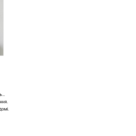
ть
ння.
домі.