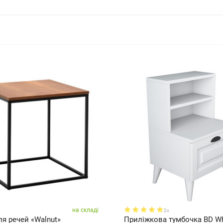
на складі
2x
я речей «Walnut»
Приліжкова тумбочка BD Wh