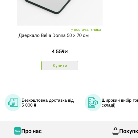
у постачальника
Дзеркало Bella Donna 50 × 70 см
4 559
₴
Купити
Безкоштовна доставка від
Широкий вибір тов
5 000 ₴
складі)
Про нас
Покуп