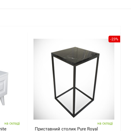
-23%
на складі
на складі
ite
Приставний столик Pure Royal
Д