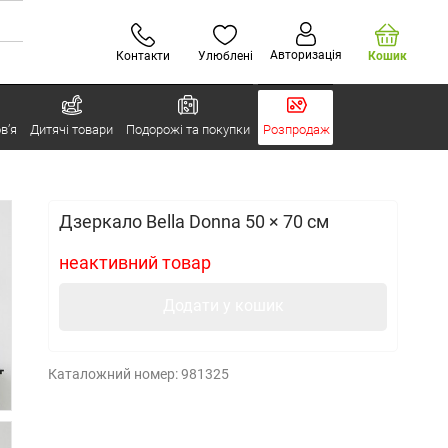
Авторизація
Контакти
Улюблені
Кошик
в’я
Дитячі товари
Подорожі та покупки
Розпродаж
Дзеркало Bella Donna 50 × 70 см
неактивний товар
Додати у кошик
Каталожний номер:
981325