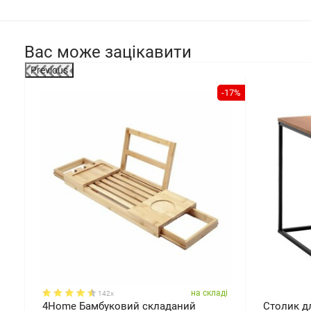
Вас може зацікавити
Previous
-10%
-17%
ді
на складі
142x
4Home Бамбуковий складаний
Столик дл