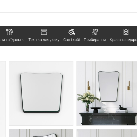
хня та їдальня
Техніка для дому
Сад і хобі
Прибирання
Краса та здоро