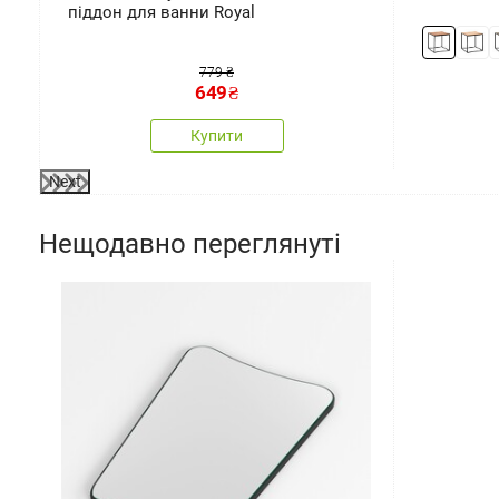
піддон для ванни Royal
779 ₴
649
₴
Купити
Next
Нещодавно переглянуті