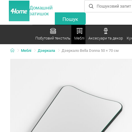
Домашній
затишок
Побутовий текстиль
Меблі
Аксесуари та декор
Ку
Меблі
Дзеркала
Дзеркало Bella Donna 50 × 70 см