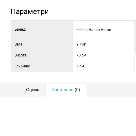
Монтаж: можна кріпити на стіну
Параметри
Бренд:
Hanah Home
Вага :
9,7 кг
Висота:
70 см
Глибина:
5 см
Оцінка
Запитання
(0)