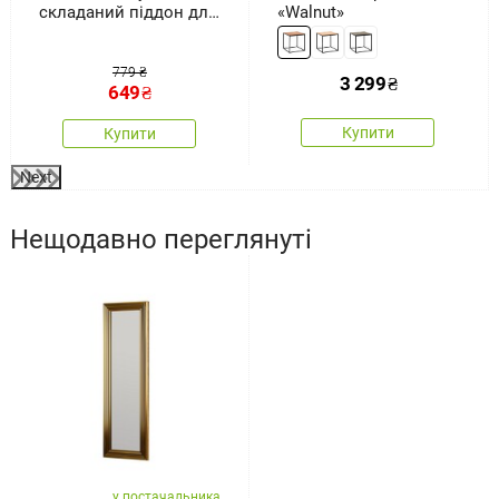
складаний піддон для
«Walnut»
ванни Royal
779 ₴
3 299
₴
649
₴
Купити
Купити
Next
Нещодавно переглянуті
у постачальника