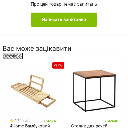
Про цей товар немає запитань
Написати запитання
Вас може зацікавити
Previous
%
-17%
4,7
на складі
на складі
142x
4Home Бамбуковий
Столик для речей