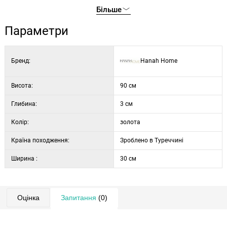
колір рами:
світло-золотий
Більше
тип дзеркала: на комод
матеріал дзеркала:
екологічне скло Flotal-E
Параметри
ширина:
30 см
висота:
90 см
Бренд:
Hanah Home
глибина:
3 см
Висота:
90 см
Глибина:
3 см
Колір:
золота
Країна походження:
Зроблено в Туреччині
Ширина :
30 см
Оцінка
Запитання
(0)