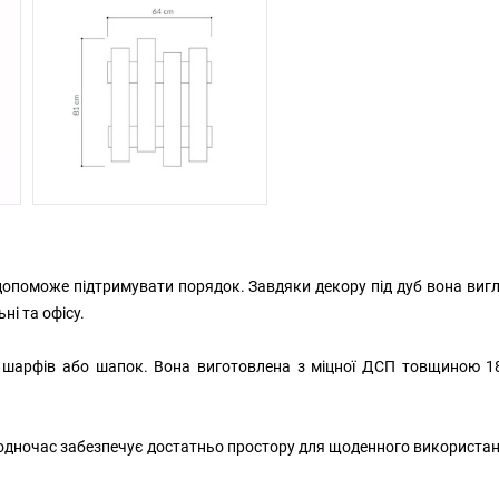
допоможе підтримувати порядок. Завдяки декору під дуб вона виг
ні та офісу.
к, шарфів або шапок. Вона виготовлена з міцної ДСП товщиною 1
а водночас забезпечує достатньо простору для щоденного використа