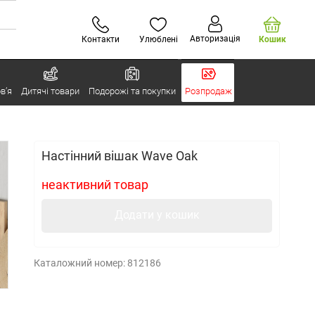
Авторизація
Контакти
Улюблені
Кошик
в’я
Дитячі товари
Подорожі та покупки
Розпродаж
Настінний вішак Wave Oak
неактивний товар
Додати у кошик
Каталожний номер:
812186