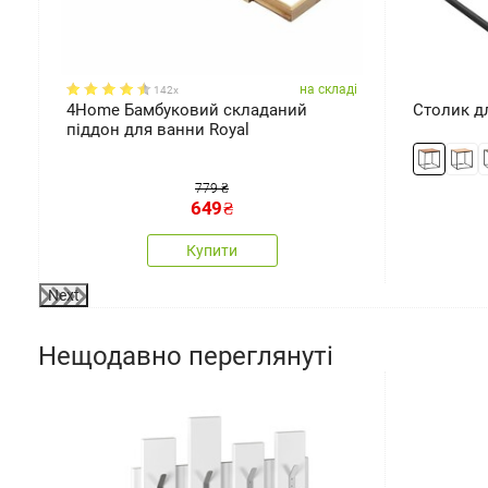
ді
на складі
142x
4Home Бамбуковий складаний
Столик дл
піддон для ванни Royal
779 ₴
649
₴
Купити
Next
Нещодавно переглянуті