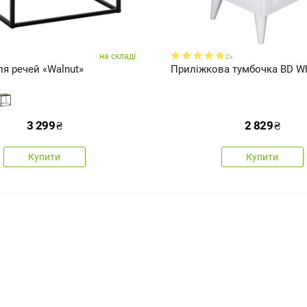
на складі
2x
я речей «Walnut»
Приліжкова тумбочка BD Wh
3 299
₴
2 829
₴
Купити
Купити