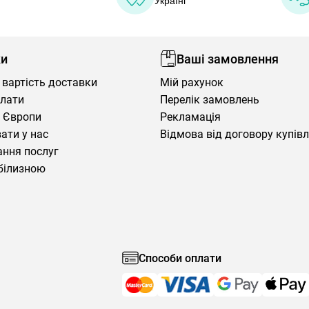
Україні
ки
Ваші замовлення
 вартість доставки
Мій рахунок
плати
Перелік замовлень
 Європи
Рекламація
ати у нас
Відмова від договору купів
ння послуг
білизною
Способи оплати