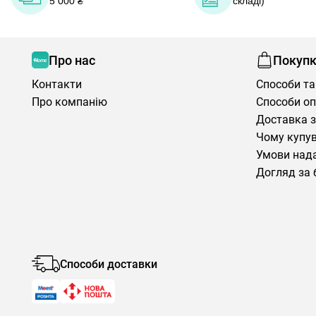
5 000 ₴
складі)
Про нас
Покуп
Контакти
Способи та
Про компанію
Способи о
Доставка з
Чому купув
Умови нада
Догляд за 
Способи доставки