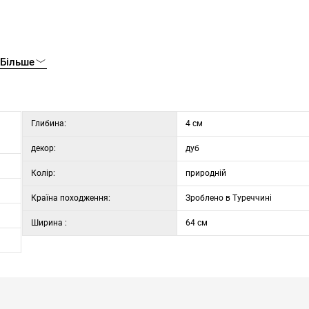
Більше
Глибина:
4 см
декор:
дуб
Колір:
природній
Країна походження:
Зроблено в Туреччині
Ширина :
64 см