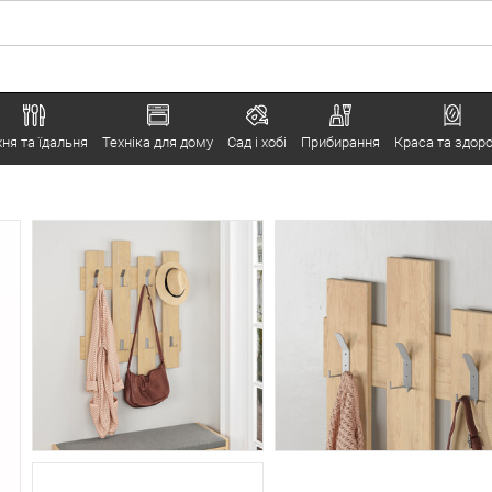
хня та їдальня
Техніка для дому
Сад і хобі
Прибирання
Краса та здоро