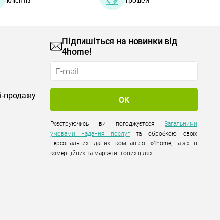
клієнтів
грошей
Підпишіться на новинки від
4home!
лі-продажу
Реєструючись ви погоджуєтеся
Загальними
умовами надання послуг
та обробкою своїх
персональних даних компанією «4home, a.s.» в
комерційних та маркетингових цілях.