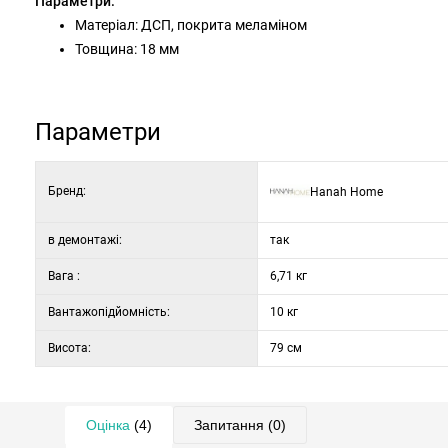
Параметри:
Матеріал: ДСП, покрита меламіном
Товщина: 18 мм
Розміри: 64 × 79 × 4 см
Декор: дуб
Параметри
Бренд:
Hanah Home
в демонтажі:
так
Вага :
6,71 кг
Вантажопідйомність:
10 кг
Висота:
79 см
Оцінка
(4)
Запитання
(0)