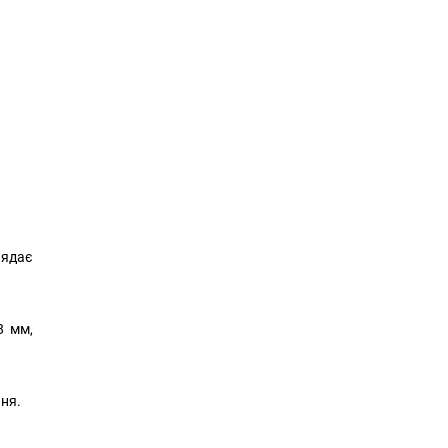
лядає
8 мм,
ння.