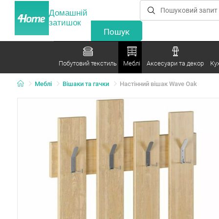
Домашній
затишок
Побутовий текстиль
Меблі
Аксесуари та декор
Ку
Меблі
Вішаки та гачки
Настінний вішак Wave Oak