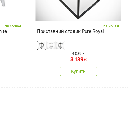
на складі
на складі
ite
Приставний столик Pure Royal
Д
п
4 089 ₴
3 139
₴
Купити