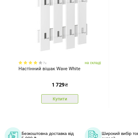
на складі
7x
Настінний вішак Wave White
1 729
₴
Купити
Безкоштовна доставка від
Широкий вибір тов